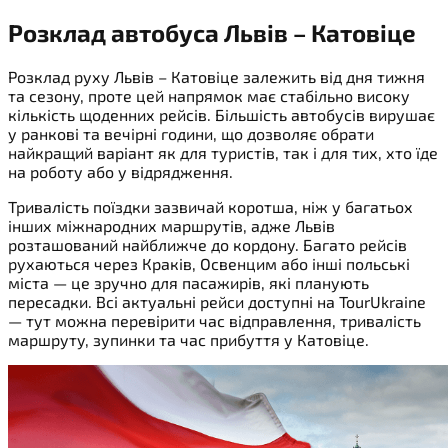
Розклад автобуса Львів – Катовіце
Розклад руху Львів – Катовіце залежить від дня тижня
та сезону, проте цей напрямок має стабільно високу
кількість щоденних рейсів. Більшість автобусів вирушає
у ранкові та вечірні години, що дозволяє обрати
найкращий варіант як для туристів, так і для тих, хто їде
на роботу або у відрядження.
Тривалість поїздки зазвичай коротша, ніж у багатьох
інших міжнародних маршрутів, адже Львів
розташований найближче до кордону. Багато рейсів
рухаються через Краків, Освенцим або інші польські
міста — це зручно для пасажирів, які планують
пересадки. Всі актуальні рейси доступні на TourUkraine
— тут можна перевірити час відправлення, тривалість
маршруту, зупинки та час прибуття у Катовіце.