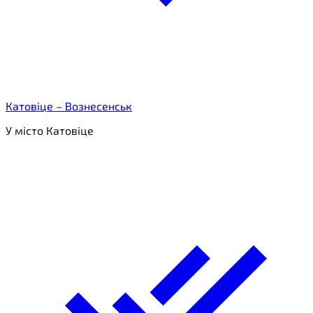
Катовіце – Вознесенськ
У місто Катовіце