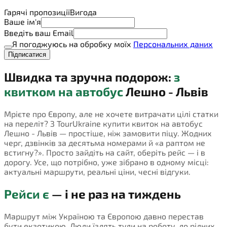
Гарячі пропозиції
Вигода
Ваше ім'я
Введіть ваш Email
Я погоджуюсь на обробку моїх
Персональних даних
Підписатися
Швидка та зручна подорож:
з
квитком на автобус
Лешно - Львів
Мрієте про Європу, але не хочете витрачати цілі статки
на переліт? З TourUkraine купити квиток на автобус
Лешно - Львів — простіше, ніж замовити піцу. Жодних
черг, дзвінків за десятьма номерами й «а раптом не
встигну?». Просто зайдіть на сайт, оберіть рейс — і в
дорогу. Усе, що потрібно, уже зібрано в одному місці:
актуальні маршрути, реальні ціни, чесні відгуки.
Рейси є
— і не раз на тиждень
Маршрут між Україною та Європою давно перестав
бути екзотикою. Люди їздять туди на роботу, до рідних,