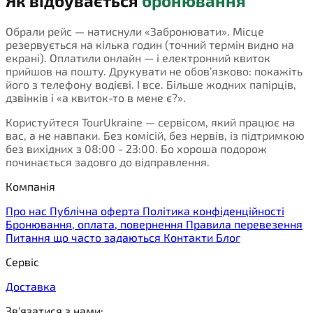
Як відбувається
бронювання
Обрали рейс — натиснули «Забронювати». Місце
резервується на кілька годин (точний термін видно на
екрані). Оплатили онлайн — і електронний квиток
прийшов на пошту. Друкувати не обов’язково: покажіть
його з телефону водієві. І все. Більше жодних папірців,
дзвінків і «а квиток-то в мене є?».
Користуйтеся TourUkraine — сервісом, який працює на
вас, а не навпаки. Без комісій, без нервів, із підтримкою
без вихідних з 08:00 - 23:00. Бо хороша подорож
починається задовго до відправлення.
Компанія
Про нас
Публічна оферта
Політика конфіденційності
Бронювання, оплата, повернення
Правила перевезення
Питання що часто задаються
Контакти
Блог
Сервіс
Доставка
Зв'язатися з нами: