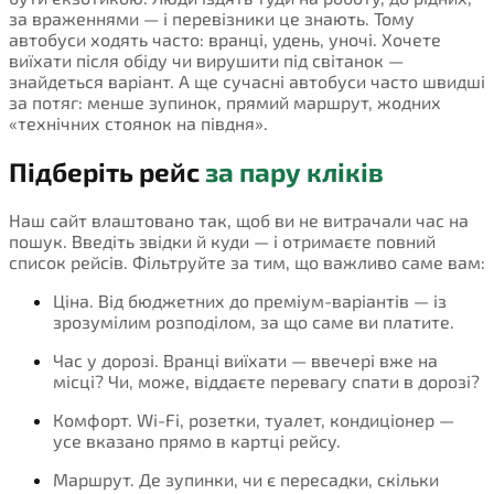
за враженнями — і перевізники це знають. Тому
автобуси ходять часто: вранці, удень, уночі. Хочете
виїхати після обіду чи вирушити під світанок —
знайдеться варіант. А ще сучасні автобуси часто швидші
за потяг: менше зупинок, прямий маршрут, жодних
«технічних стоянок на півдня».
Підберіть рейс
за пару кліків
Наш сайт влаштовано так, щоб ви не витрачали час на
пошук. Введіть звідки й куди — і отримаєте повний
список рейсів. Фільтруйте за тим, що важливо саме вам:
Ціна. Від бюджетних до преміум-варіантів — із
зрозумілим розподілом, за що саме ви платите.
Час у дорозі. Вранці виїхати — ввечері вже на
місці? Чи, може, віддаєте перевагу спати в дорозі?
Комфорт. Wi-Fi, розетки, туалет, кондиціонер —
усе вказано прямо в картці рейсу.
Маршрут. Де зупинки, чи є пересадки, скільки