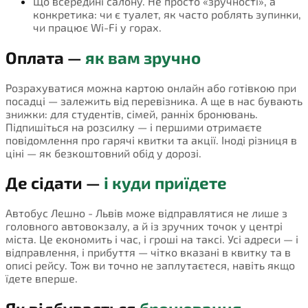
Що всередині салону. Не просто «зручності», а
конкретика: чи є туалет, як часто роблять зупинки,
чи працює Wi-Fi у горах.
Оплата —
як вам зручно
Розрахуватися можна картою онлайн або готівкою при
посадці — залежить від перевізника. А ще в нас бувають
знижки: для студентів, сімей, ранніх бронювань.
Підпишіться на розсилку — і першими отримаєте
повідомлення про гарячі квитки та акції. Іноді різниця в
ціні — як безкоштовний обід у дорозі.
Де сідати —
і куди приїдете
Автобус Лешно - Львів може відправлятися не лише з
головного автовокзалу, а й із зручних точок у центрі
міста. Це економить і час, і гроші на таксі. Усі адреси — і
відправлення, і прибуття — чітко вказані в квитку та в
описі рейсу. Тож ви точно не заплутаєтеся, навіть якщо
їдете вперше.