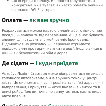
Що всередині салону. Не просто «зручності», а
конкретика: чи є туалет, як часто роблять зупинки,
чи працює Wi-Fi у горах.
Оплата —
як вам зручно
Розрахуватися можна картою онлайн або готівкою при
посадці — залежить від перевізника. А ще в нас бувають
знижки: для студентів, сімей, ранніх бронювань.
Підпишіться на розсилку — і першими отримаєте
повідомлення про гарячі квитки та акції. Іноді різниця в
ціні — як безкоштовний обід у дорозі.
Де сідати —
і куди приїдете
Автобус Львів - Старгард може відправлятися не лише з
головного автовокзалу, а й із зручних точок у центрі
міста. Це економить і час, і гроші на таксі. Усі адреси — і
відправлення, і прибуття — чітко вказані в квитку та в
описі рейсу. Тож ви точно не заплутаєтеся, навіть якщо
їдете вперше.