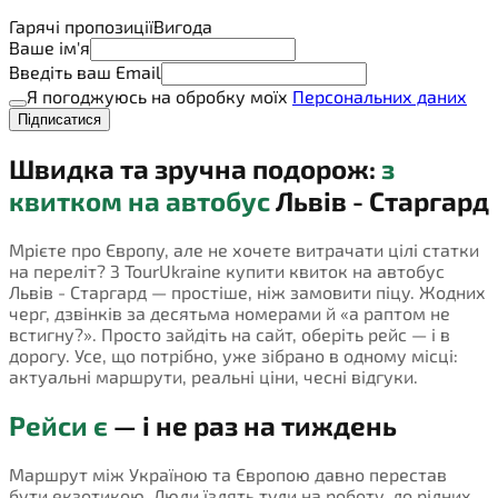
Гарячі пропозиції
Вигода
Ваше ім'я
Введіть ваш Email
Я погоджуюсь на обробку моїх
Персональних даних
Підписатися
Швидка та зручна подорож:
з
квитком на автобус
Львів - Старгард
Мрієте про Європу, але не хочете витрачати цілі статки
на переліт? З TourUkraine купити квиток на автобус
Львів - Старгард — простіше, ніж замовити піцу. Жодних
черг, дзвінків за десятьма номерами й «а раптом не
встигну?». Просто зайдіть на сайт, оберіть рейс — і в
дорогу. Усе, що потрібно, уже зібрано в одному місці:
актуальні маршрути, реальні ціни, чесні відгуки.
Рейси є
— і не раз на тиждень
Маршрут між Україною та Європою давно перестав
бути екзотикою. Люди їздять туди на роботу, до рідних,