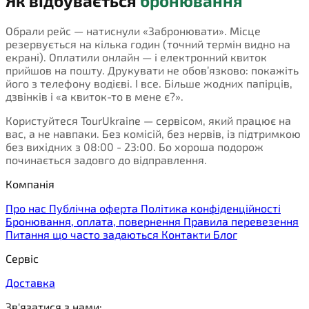
Як відбувається
бронювання
Обрали рейс — натиснули «Забронювати». Місце
резервується на кілька годин (точний термін видно на
екрані). Оплатили онлайн — і електронний квиток
прийшов на пошту. Друкувати не обов’язково: покажіть
його з телефону водієві. І все. Більше жодних папірців,
дзвінків і «а квиток-то в мене є?».
Користуйтеся TourUkraine — сервісом, який працює на
вас, а не навпаки. Без комісій, без нервів, із підтримкою
без вихідних з 08:00 - 23:00. Бо хороша подорож
починається задовго до відправлення.
Компанія
Про нас
Публічна оферта
Політика конфіденційності
Бронювання, оплата, повернення
Правила перевезення
Питання що часто задаються
Контакти
Блог
Сервіс
Доставка
Зв'язатися з нами: