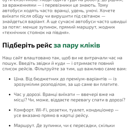
за враженнями — і перевізники це знають. Тому
автобуси ходять часто: вранці, удень, уночі. Хочете
виїхати після обіду чи вирушити під світанок —
знайдеться варіант. А ще сучасні автобуси часто швидші
за потяг: менше зупинок, прямий маршрут, жодних
«технічних стоянок на півдня».
Підберіть рейс
за пару кліків
Наш сайт влаштовано так, щоб ви не витрачали час на
пошук. Введіть звідки й куди — і отримаєте повний
список рейсів. Фільтруйте за тим, що важливо саме вам:
Ціна. Від бюджетних до преміум-варіантів — із
зрозумілим розподілом, за що саме ви платите.
Час у дорозі. Вранці виїхати — ввечері вже на
місці? Чи, може, віддаєте перевагу спати в дорозі?
Комфорт. Wi-Fi, розетки, туалет, кондиціонер —
усе вказано прямо в картці рейсу.
Маршрут. Де зупинки, чи є пересадки, скільки