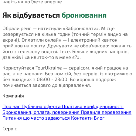
навіть якщо їдете вперше.
Як відбувається
бронювання
Обрали рейс — натиснули «Забронювати». Місце
резервується на кілька годин (точний термін видно на
екрані). Оплатили онлайн — і електронний квиток
прийшов на пошту. Друкувати не обов’язково: покажіть
його з телефону водієві. І все. Більше жодних папірців,
дзвінків і «а квиток-то в мене є?».
Користуйтеся TourUkraine — сервісом, який працює на
вас, а не навпаки. Без комісій, без нервів, із підтримкою
без вихідних з 08:00 - 23:00. Бо хороша подорож
починається задовго до відправлення.
Компанія
Про нас
Публічна оферта
Політика конфіденційності
Бронювання, оплата, повернення
Правила перевезення
Питання що часто задаються
Контакти
Блог
Сервіс