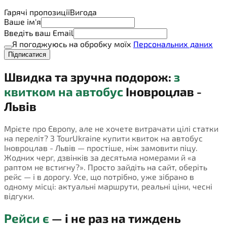
Гарячі пропозиції
Вигода
Ваше ім'я
Введіть ваш Email
Я погоджуюсь на обробку моїх
Персональних даних
Підписатися
Швидка та зручна подорож:
з
квитком на автобус
Іновроцлав -
Львів
Мрієте про Європу, але не хочете витрачати цілі статки
на переліт? З TourUkraine купити квиток на автобус
Іновроцлав - Львів — простіше, ніж замовити піцу.
Жодних черг, дзвінків за десятьма номерами й «а
раптом не встигну?». Просто зайдіть на сайт, оберіть
рейс — і в дорогу. Усе, що потрібно, уже зібрано в
одному місці: актуальні маршрути, реальні ціни, чесні
відгуки.
Рейси є
— і не раз на тиждень