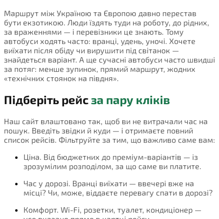
Маршрут між Україною та Європою давно перестав
бути екзотикою. Люди їздять туди на роботу, до рідних,
за враженнями — і перевізники це знають. Тому
автобуси ходять часто: вранці, удень, уночі. Хочете
виїхати після обіду чи вирушити під світанок —
знайдеться варіант. А ще сучасні автобуси часто швидші
за потяг: менше зупинок, прямий маршрут, жодних
«технічних стоянок на півдня».
Підберіть рейс
за пару кліків
Наш сайт влаштовано так, щоб ви не витрачали час на
пошук. Введіть звідки й куди — і отримаєте повний
список рейсів. Фільтруйте за тим, що важливо саме вам:
Ціна. Від бюджетних до преміум-варіантів — із
зрозумілим розподілом, за що саме ви платите.
Час у дорозі. Вранці виїхати — ввечері вже на
місці? Чи, може, віддаєте перевагу спати в дорозі?
Комфорт. Wi-Fi, розетки, туалет, кондиціонер —
усе вказано прямо в картці рейсу.