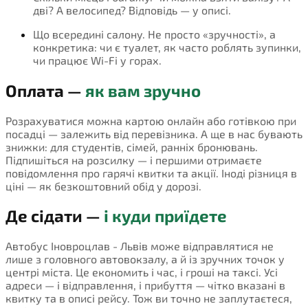
дві? А велосипед? Відповідь — у описі.
Що всередині салону. Не просто «зручності», а
конкретика: чи є туалет, як часто роблять зупинки,
чи працює Wi-Fi у горах.
Оплата —
як вам зручно
Розрахуватися можна картою онлайн або готівкою при
посадці — залежить від перевізника. А ще в нас бувають
знижки: для студентів, сімей, ранніх бронювань.
Підпишіться на розсилку — і першими отримаєте
повідомлення про гарячі квитки та акції. Іноді різниця в
ціні — як безкоштовний обід у дорозі.
Де сідати —
і куди приїдете
Автобус Іновроцлав - Львів може відправлятися не
лише з головного автовокзалу, а й із зручних точок у
центрі міста. Це економить і час, і гроші на таксі. Усі
адреси — і відправлення, і прибуття — чітко вказані в
квитку та в описі рейсу. Тож ви точно не заплутаєтеся,