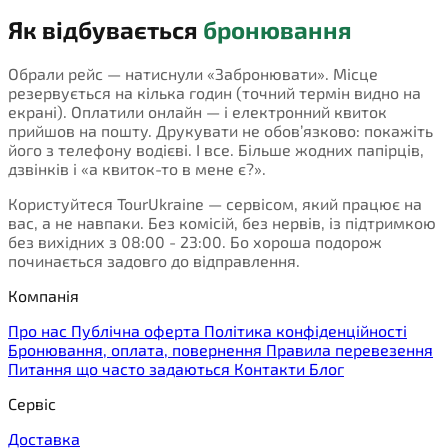
Як відбувається
бронювання
Обрали рейс — натиснули «Забронювати». Місце
резервується на кілька годин (точний термін видно на
екрані). Оплатили онлайн — і електронний квиток
прийшов на пошту. Друкувати не обов’язково: покажіть
його з телефону водієві. І все. Більше жодних папірців,
дзвінків і «а квиток-то в мене є?».
Користуйтеся TourUkraine — сервісом, який працює на
вас, а не навпаки. Без комісій, без нервів, із підтримкою
без вихідних з 08:00 - 23:00. Бо хороша подорож
починається задовго до відправлення.
Компанія
Про нас
Публічна оферта
Політика конфіденційності
Бронювання, оплата, повернення
Правила перевезення
Питання що часто задаються
Контакти
Блог
Сервіс
Доставка