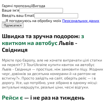
Гарячі пропозиції
Вигода
Ваше ім'я
Введіть ваш Email
Я погоджуюсь на обробку моїх
Персональних даних
Підписатися
Швидка та зручна подорож:
з
квитком на автобус
Львів -
Свідниця
Мрієте про Європу, але не хочете витрачати цілі статки
на переліт? З TourUkraine купити квиток на автобус
Львів - Свідниця — простіше, ніж замовити піцу. Жодних
черг, дзвінків за десятьма номерами й «а раптом не
встигну?». Просто зайдіть на сайт, оберіть рейс — і в
дорогу. Усе, що потрібно, уже зібрано в одному місці:
актуальні маршрути, реальні ціни, чесні відгуки.
Рейси є
— і не раз на тиждень