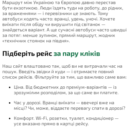
Маршрут між Україною та Європою давно перестав
бути екзотикою. Люди їздять туди на роботу, до рідних,
за враженнями — і перевізники це знають. Тому
автобуси ходять часто: вранці, удень, уночі. Хочете
виїхати після обіду чи вирушити під світанок —
знайдеться варіант. А ще сучасні автобуси часто швидші
за потяг: менше зупинок, прямий маршрут, жодних
«технічних стоянок на півдня».
Підберіть рейс
за пару кліків
Наш сайт влаштовано так, щоб ви не витрачали час на
пошук. Введіть звідки й куди — і отримаєте повний
список рейсів. Фільтруйте за тим, що важливо саме вам:
Ціна. Від бюджетних до преміум-варіантів — із
зрозумілим розподілом, за що саме ви платите.
Час у дорозі. Вранці виїхати — ввечері вже на
місці? Чи, може, віддаєте перевагу спати в дорозі?
Комфорт. Wi-Fi, розетки, туалет, кондиціонер —
усе вказано прямо в картці рейсу.