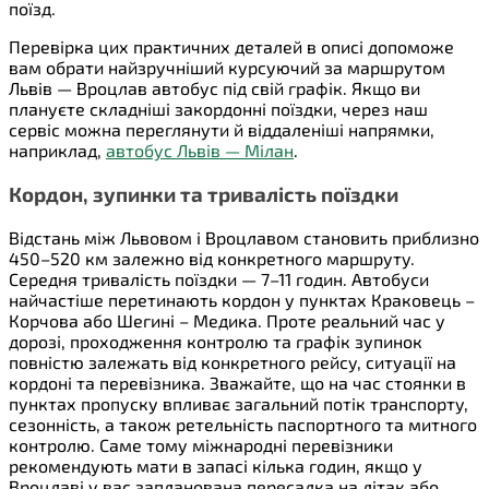
поїзд.
Перевірка цих практичних деталей в описі допоможе
вам обрати найзручніший курсуючий за маршрутом
Львів — Вроцлав автобус під свій графік.
Якщо ви
плануєте складніші закордонні поїздки, через наш
сервіс можна переглянути й віддаленіші напрямки,
наприклад,
автобус Львів — Мілан
.
Кордон, зупинки та тривалість поїздки
Відстань між Львовом і Вроцлавом становить приблизно
450–520 км залежно від конкретного маршруту.
Середня тривалість поїздки — 7–11 годин. Автобуси
найчастіше перетинають кордон у пунктах Краковець –
Корчова або Шегині – Медика. Проте реальний час у
дорозі, проходження контролю та графік зупинок
повністю залежать від конкретного рейсу, ситуації на
кордоні та перевізника. Зважайте, що на час стоянки в
пунктах пропуску впливає загальний потік транспорту,
сезонність, а також ретельність паспортного та митного
контролю. Саме тому міжнародні перевізники
рекомендують мати в запасі кілька годин, якщо у
Вроцлаві у вас запланована пересадка на літак або