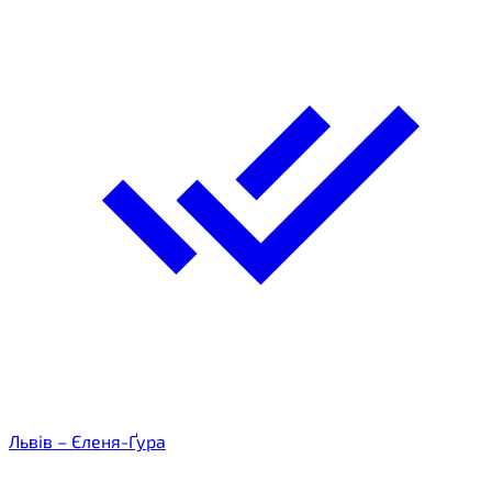
Львів – Єленя-Ґура