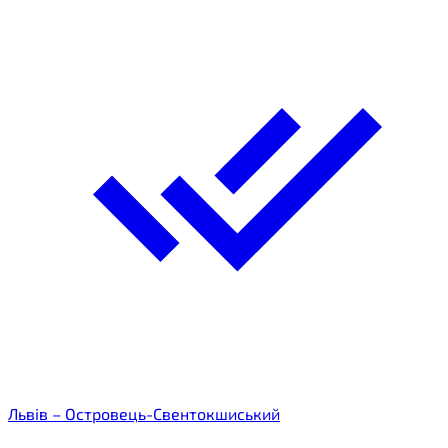
Львів – Островець-Свентокшиський