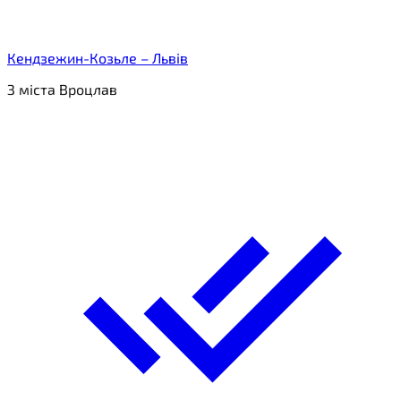
Кендзежин-Козьле – Львів
З міста Вроцлав