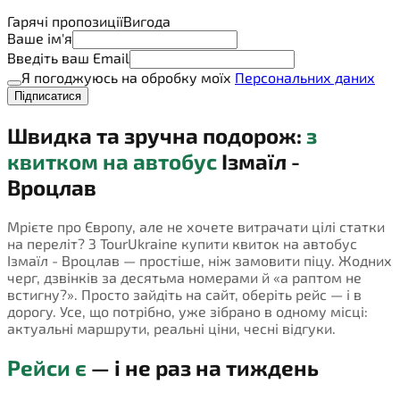
Гарячі пропозиції
Вигода
Ваше ім'я
Введіть ваш Email
Я погоджуюсь на обробку моїх
Персональних даних
Підписатися
Швидка та зручна подорож:
з
квитком на автобус
Ізмаїл -
Вроцлав
Мрієте про Європу, але не хочете витрачати цілі статки
на переліт? З TourUkraine купити квиток на автобус
Ізмаїл - Вроцлав — простіше, ніж замовити піцу. Жодних
черг, дзвінків за десятьма номерами й «а раптом не
встигну?». Просто зайдіть на сайт, оберіть рейс — і в
дорогу. Усе, що потрібно, уже зібрано в одному місці:
актуальні маршрути, реальні ціни, чесні відгуки.
Рейси є
— і не раз на тиждень