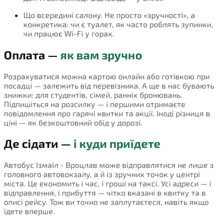
Що всередині салону. Не просто «зручності», а
конкретика: чи є туалет, як часто роблять зупинки,
чи працює Wi-Fi у горах.
Оплата —
як вам зручно
Розрахуватися можна картою онлайн або готівкою при
посадці — залежить від перевізника. А ще в нас бувають
знижки: для студентів, сімей, ранніх бронювань.
Підпишіться на розсилку — і першими отримаєте
повідомлення про гарячі квитки та акції. Іноді різниця в
ціні — як безкоштовний обід у дорозі.
Де сідати —
і куди приїдете
Автобус Ізмаїл - Вроцлав може відправлятися не лише з
головного автовокзалу, а й із зручних точок у центрі
міста. Це економить і час, і гроші на таксі. Усі адреси — і
відправлення, і прибуття — чітко вказані в квитку та в
описі рейсу. Тож ви точно не заплутаєтеся, навіть якщо
їдете вперше.