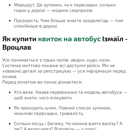
Маршрут. Де зупинки, чи є пересадки, скільки
годин у дорозі — жодних сюрпризів.
Прозорість. Чим більше знаєте заздалегідь — тим
спокійніше в дорозі.
Як купити
квиток на автобус
Ізмаїл -
Вроцлав
Усе починається з трьох полів: звідки, куди, коли.
Система миттєво покаже всі доступні рейси. Ми не
ховаємо деталі за реєстрацією — уся інформація перед
очима.
Перед оплатою ви точно дізнаєтеся:
Хто везе. Назва перевізника та модель автобуса —
щоб знати, чого очікувати.
Як проходить шлях. Повний список зупинок,
можливі пересадки, тривалість.
Скільки місць і багажу. Чи можна взяти валізу? А
дві? А велосипед? Відповідь — у описі.