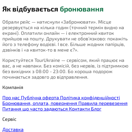
Як відбувається
бронювання
Обрали рейс — натиснули «Забронювати». Місце
резервується на кілька годин (точний термін видно на
екрані). Оплатили онлайн — і електронний квиток
прийшов на пошту. Друкувати не обов’язково: покажіть
його з телефону водієві. І все. Більше жодних папірців,
дзвінків і «а квиток-то в мене є?».
Користуйтеся TourUkraine — сервісом, який працює на
вас, а не навпаки. Без комісій, без нервів, із підтримкою
без вихідних з 08:00 - 23:00. Бо хороша подорож
починається задовго до відправлення.
Компанія
Про нас
Публічна оферта
Політика конфіденційності
Бронювання, оплата, повернення
Правила перевезення
Питання що часто задаються
Контакти
Блог
Сервіс
Доставка