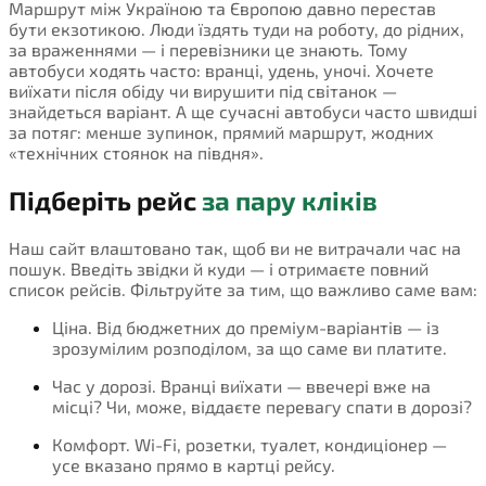
Маршрут між Україною та Європою давно перестав
бути екзотикою. Люди їздять туди на роботу, до рідних,
за враженнями — і перевізники це знають. Тому
автобуси ходять часто: вранці, удень, уночі. Хочете
виїхати після обіду чи вирушити під світанок —
знайдеться варіант. А ще сучасні автобуси часто швидші
за потяг: менше зупинок, прямий маршрут, жодних
«технічних стоянок на півдня».
Підберіть рейс
за пару кліків
Наш сайт влаштовано так, щоб ви не витрачали час на
пошук. Введіть звідки й куди — і отримаєте повний
список рейсів. Фільтруйте за тим, що важливо саме вам:
Ціна. Від бюджетних до преміум-варіантів — із
зрозумілим розподілом, за що саме ви платите.
Час у дорозі. Вранці виїхати — ввечері вже на
місці? Чи, може, віддаєте перевагу спати в дорозі?
Комфорт. Wi-Fi, розетки, туалет, кондиціонер —
усе вказано прямо в картці рейсу.