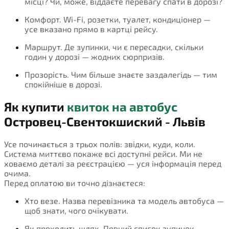
місці? Чи, може, віддаєте перевагу спати в дорозі?
Комфорт. Wi-Fi, розетки, туалет, кондиціонер —
усе вказано прямо в картці рейсу.
Маршрут. Де зупинки, чи є пересадки, скільки
годин у дорозі — жодних сюрпризів.
Прозорість. Чим більше знаєте заздалегідь — тим
спокійніше в дорозі.
Як купити
квиток на автобус
Островец-Свентокшиский - Львів
Усе починається з трьох полів: звідки, куди, коли.
Система миттєво покаже всі доступні рейси. Ми не
ховаємо деталі за реєстрацією — уся інформація перед
очима.
Перед оплатою ви точно дізнаєтеся:
Хто везе. Назва перевізника та модель автобуса —
щоб знати, чого очікувати.
Як проходить шлях. Повний список зупинок,