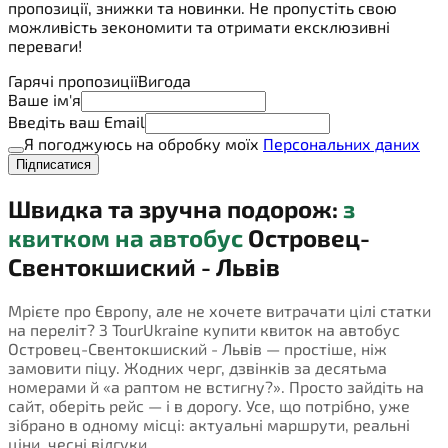
пропозиції, знижки та новинки. Не пропустіть свою
можливість зекономити та отримати ексклюзивні
переваги!
Гарячі пропозиції
Вигода
Ваше ім'я
Введіть ваш Email
Я погоджуюсь на обробку моїх
Персональних даних
Підписатися
Швидка та зручна подорож:
з
квитком на автобус
Островец-
Свентокшиский - Львів
Мрієте про Європу, але не хочете витрачати цілі статки
на переліт? З TourUkraine купити квиток на автобус
Островец-Свентокшиский - Львів — простіше, ніж
замовити піцу. Жодних черг, дзвінків за десятьма
номерами й «а раптом не встигну?». Просто зайдіть на
сайт, оберіть рейс — і в дорогу. Усе, що потрібно, уже
зібрано в одному місці: актуальні маршрути, реальні
ціни, чесні відгуки.