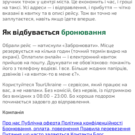
зручних точок у центрі міста. Це економить і час, і гроші
на таксі. Усі адреси — і відправлення, і прибуття — чітко
вказані в квитку та в описі рейсу. Тож ви точно не
заплутаєтеся, навіть якщо їдете вперше.
Як відбувається
бронювання
Обрали рейс — натиснули «Забронювати». Місце
резервується на кілька годин (точний термін видно на
екрані). Оплатили онлайн — і електронний квиток
прийшов на пошту. Друкувати не обов’язково: покажіть
його з телефону водієві. І все. Більше жодних папірців,
дзвінків і «а квиток-то в мене є?».
Користуйтеся TourUkraine — сервісом, який працює на
вас, а не навпаки. Без комісій, без нервів, із підтримкою
без вихідних з 08:00 - 23:00. Бо хороша подорож
починається задовго до відправлення.
Компанія
Про нас
Публічна оферта
Політика конфіденційності
Бронювання, оплата, повернення
Правила перевезення
Питання що часто задаються
Контакти
Блог