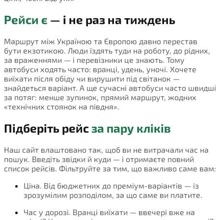
Рейси є
— і не раз на тиждень
Маршрут між Україною та Європою давно перестав
бути екзотикою. Люди їздять туди на роботу, до рідних,
за враженнями — і перевізники це знають. Тому
автобуси ходять часто: вранці, удень, уночі. Хочете
виїхати після обіду чи вирушити під світанок —
знайдеться варіант. А ще сучасні автобуси часто швидші
за потяг: менше зупинок, прямий маршрут, жодних
«технічних стоянок на півдня».
Підберіть рейс
за пару кліків
Наш сайт влаштовано так, щоб ви не витрачали час на
пошук. Введіть звідки й куди — і отримаєте повний
список рейсів. Фільтруйте за тим, що важливо саме вам:
Ціна. Від бюджетних до преміум-варіантів — із
зрозумілим розподілом, за що саме ви платите.
Час у дорозі. Вранці виїхати — ввечері вже на