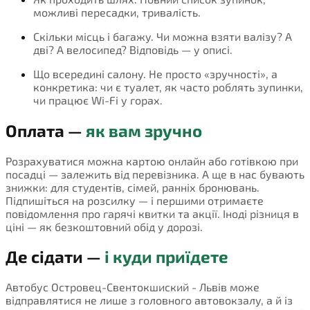
можливі пересадки, тривалість.
Скільки місць і багажу. Чи можна взяти валізу? А
дві? А велосипед? Відповідь — у описі.
Що всередині салону. Не просто «зручності», а
конкретика: чи є туалет, як часто роблять зупинки,
чи працює Wi-Fi у горах.
Оплата —
як вам зручно
Розрахуватися можна картою онлайн або готівкою при
посадці — залежить від перевізника. А ще в нас бувають
знижки: для студентів, сімей, ранніх бронювань.
Підпишіться на розсилку — і першими отримаєте
повідомлення про гарячі квитки та акції. Іноді різниця в
ціні — як безкоштовний обід у дорозі.
Де сідати —
і куди приїдете
Автобус Островец-Свентокшиский - Львів може
відправлятися не лише з головного автовокзалу, а й із