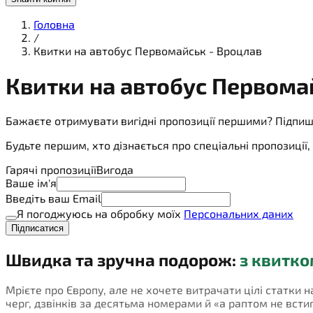
Головна
/
Квитки на автобус Первомайськ - Вроцлав
Квитки на
автобус
Первомай
Бажаєте отримувати вигідні пропозиції першими? Підпиш
Будьте першим, хто дізнається про спеціальні пропозиці
Гарячі пропозиції
Вигода
Ваше ім'я
Введіть ваш Email
Я погоджуюсь на обробку моїх
Персональних даних
Підписатися
Швидка та зручна подорож:
з квитко
Мрієте про Європу, але не хочете витрачати цілі статки 
черг, дзвінків за десятьма номерами й «а раптом не встигн