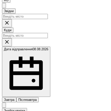
RU
Звідки
Куди
Дата відправлення
08.08.2026
Завтра
Післязавтра
Знайти квитки