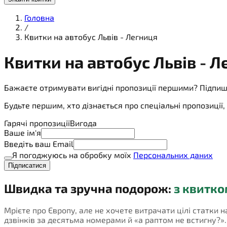
Головна
/
Квитки на автобус Львів - Легниця
Квитки на
автобус
Львів - Л
Бажаєте отримувати вигідні пропозиції першими? Підпиш
Будьте першим, хто дізнається про спеціальні пропозиці
Гарячі пропозиції
Вигода
Ваше ім'я
Введіть ваш Email
Я погоджуюсь на обробку моїх
Персональних даних
Підписатися
Швидка та зручна подорож:
з квитко
Мрієте про Європу, але не хочете витрачати цілі статки н
дзвінків за десятьма номерами й «а раптом не встигну?». П