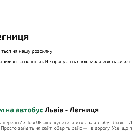
егниця
іться на нашу розсилку!
ї, знижки та новинки. Не пропустіть свою можливість зеко
м на автобус
Львів - Легниця
а переліт? З TourUkraine купити квиток на автобус Львів -
росто зайдіть на сайт, оберіть рейс — і в дорогу. Усе, що 