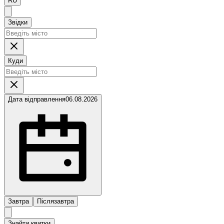
RU
Звідки
Куди
Дата відправлення
06.08.2026
Завтра
Післязавтра
Знайти квитки