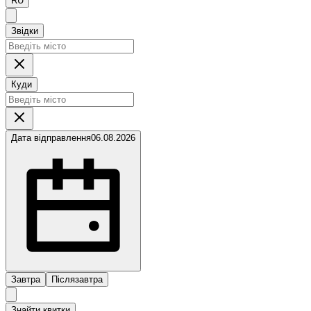
RU
Звідки
Куди
Дата відправлення
06.08.2026
Завтра
Післязавтра
Знайти квитки