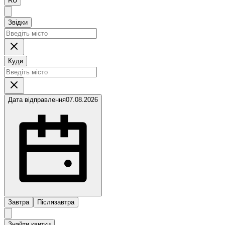
RU
Звідки
Куди
Дата відправлення
07.08.2026
Завтра
Післязавтра
Знайти квитки