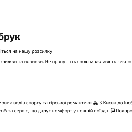
сбрук
іться на нашу розсилку!
ї, знижки та новинки. Не пропустіть свою можливість зеко
мових видів спорту та гірської романтики 🏔 З Києва до Ін
нер ❄️ та сервіс, що дарує комфорт у кожній поїздці 🚍 Подо