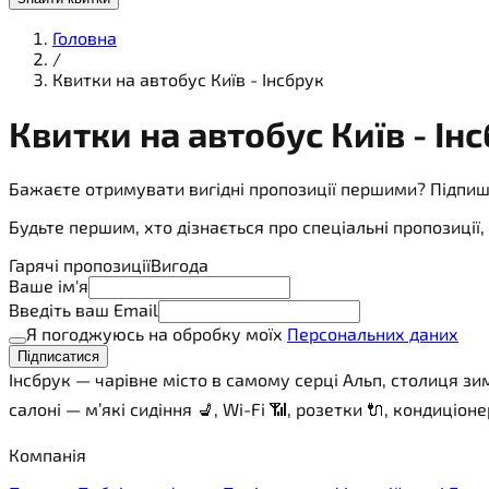
Головна
/
Квитки на автобус Київ - Інсбрук
Квитки на
автобус
Київ - Ін
Бажаєте отримувати вигідні пропозиції першими? Підпиш
Будьте першим, хто дізнається про спеціальні пропозиці
Гарячі пропозиції
Вигода
Ваше ім'я
Введіть ваш Email
Я погоджуюсь на обробку моїх
Персональних даних
Підписатися
Інсбрук — чарівне місто в самому серці Альп, столиця зи
салоні — м’які сидіння 💺, Wi-Fi 📶, розетки 🔌, кондиціо
Компанія