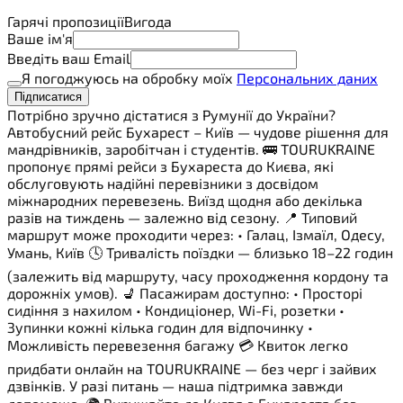
Гарячі пропозиції
Вигода
Ваше ім'я
Введіть ваш Email
Я погоджуюсь на обробку моїх
Персональних даних
Підписатися
Потрібно зручно дістатися з Румунії до України?
Автобусний рейс Бухарест – Київ — чудове рішення для
мандрівників, заробітчан і студентів. 🚌 TOURUKRAINE
пропонує прямі рейси з Бухареста до Києва, які
обслуговують надійні перевізники з досвідом
міжнародних перевезень. Виїзд щодня або декілька
разів на тиждень — залежно від сезону. 📍 Типовий
маршрут може проходити через: • Галац, Ізмаїл, Одесу,
Умань, Київ 🕓 Тривалість поїздки — близько 18–22 годин
(залежить від маршруту, часу проходження кордону та
дорожніх умов). 💺 Пасажирам доступно: • Просторі
сидіння з нахилом • Кондиціонер, Wi-Fi, розетки •
Зупинки кожні кілька годин для відпочинку •
Можливість перевезення багажу 💳 Квиток легко
придбати онлайн на TOURUKRAINE — без черг і зайвих
дзвінків. У разі питань — наша підтримка завжди