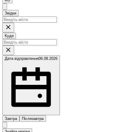
RU
Звідки
Куди
Дата відправлення
06.08.2026
Завтра
Післязавтра
Знайти квитки