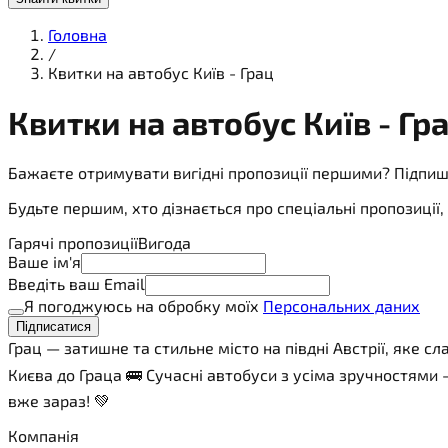
Головна
/
Квитки на автобус Київ - Грац
Квитки на
автобус
Київ - Гр
Бажаєте отримувати вигідні пропозиції першими? Підпиш
Будьте першим, хто дізнається про спеціальні пропозиці
Гарячі пропозиції
Вигода
Ваше ім'я
Введіть ваш Email
Я погоджуюсь на обробку моїх
Персональних даних
Підписатися
Грац — затишне та стильне місто на півдні Австрії, яке
Києва до Граца 🚌 Сучасні автобуси з усіма зручностями
вже зараз! 💚
Компанія