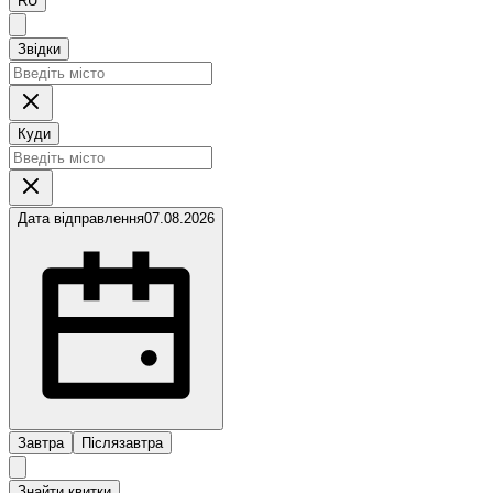
RU
Звідки
Куди
Дата відправлення
07.08.2026
Завтра
Післязавтра
Знайти квитки