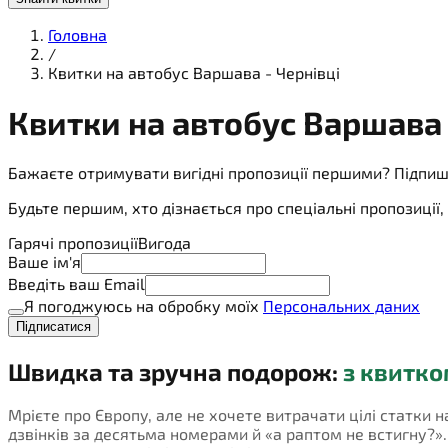
Головна
/
Квитки на автобус Варшава - Чернівці
Квитки на
автобус
Варшава 
Бажаєте отримувати вигідні пропозиції першими? Підпиш
Будьте першим, хто дізнається про спеціальні пропозиці
Гарячі пропозиції
Вигода
Ваше ім'я
Введіть ваш Email
Я погоджуюсь на обробку моїх
Персональних даних
Підписатися
Швидка та зручна подорож:
з квитко
Мрієте про Європу, але не хочете витрачати цілі статки н
дзвінків за десятьма номерами й «а раптом не встигну?». П