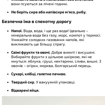
вони псуються за лічені години.
Не беріть сире або напівсире м'ясо, рибу.
Безпечна їжа в спекотну дорогу
Напої.
Вода, вода, і ще раз вода! Ідеально –
мінеральна вода без газу, морс, компот у термосі.
Уникайте солодких газованих напоїв, які
викликають ще більшу спрагу.
Свіжі фрукти та овочі.
Добре вимиті і висушені.
Вибирайте фрукти з щільною шкіркою, які не
мнуться: яблука, груші, нектарини, сливи, вишні. З
овочів – огірки, морква, болгарський перець.
Сухарі, хлібці, галетне печиво.
Твердий сир.
У вакуумній упаковці.
Відварені яйця.