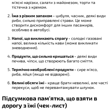
м'ясні нарізки, салати з майонезом, торти та
тістечка з кремом.
Їжа з різким запахом -
цибуля, часник, деякі види
риби, сильно приправлені страви. Це може
створити дискомфорт для інших пасажирів,
особливо в автобусі.
Напої, що викликають спрагу -
солодкі газовані
напої, велика кількість кави (може викликати
зневоднення).
Продукти, що сильно кришаться -
деякі види
печива, чіпси, що створюють багато сміття.
Термічно необроблені продукти -
сире м'ясо,
риба, яйця (якщо не відварені).
Великі обсяги їжі -
краще брати невеликі, але часті
перекуси, щоб не перевантажувати шлунок.
Підсумкова пам'ятка, що взяти в
дорогу з їжі (чек-лист)