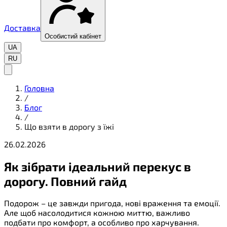
Доставка
Особистий кабінет
UA
RU
Головна
/
Блог
/
Що взяти в дорогу з їжі
26.02.2026
Як зібрати ідеальний перекус в
дорогу. Повний гайд
Подорож – це завжди пригода, нові враження та емоції.
Але щоб насолодитися кожною миттю, важливо
подбати про комфорт, а особливо про харчування.