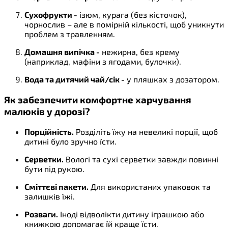
Сухофрукти -
ізюм, курага (без кісточок),
чорнослив – але в помірній кількості, щоб уникнути
проблем з травленням.
Домашня випічка -
нежирна, без крему
(наприклад, мафіни з ягодами, булочки).
Вода та дитячий чай/сік -
у пляшках з дозатором.
Як забезпечити комфортне харчування
малюків у дорозі?
Порційність.
Розділіть їжу на невеликі порції, щоб
дитині було зручно їсти.
Серветки.
Вологі та сухі серветки завжди повинні
бути під рукою.
Сміттєві пакети.
Для використаних упаковок та
залишків їжі.
Розваги.
Іноді відволікти дитину іграшкою або
книжкою допомагає їй краще їсти.