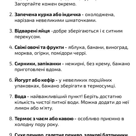
Загортайте кожен окремо.
Запечена курка або індичка -
охолоджена,
нарізана невеликими шматочками.
Відварені яйця
-добре зберігаються і є ситним
перекусом.
Свіжі овочі та фрукти -
яблука, банани, виноград,
морква, огірки, помідори черрі.
Сирники, запіканки -
нежирні, без крему, бажано
приготовлені вдома.
Йогурт або кефір -
у невеликих порційних
упаковках, бажано зберігати в термосумці.
Вода -
найважливіший пункт! Беріть достатню
кількість чистої питної води. Можна додати до неї
лимон або м'яту.
Термос з чаєм або кавою -
особливо приємно в
холодну пору року.
Сухе печиво, галетне печиво, злакові батончики.