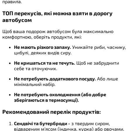
правила.
ТОП перекусів, які можна взяти в дорогу
автобусом
Щоб ваша подорож автобусом була максимально
комфортною, оберіть продукти, які:
Не мають різкого запаху.
Уникайте риби, часнику,
цибулі, деяких видів сиру.
Не кришаться та не течуть.
Щоб не забруднити
себе та оточуючих.
Не потребують додаткового посуду.
Або лише
мінімальний набір.
Не потребують охолодження (або добре
зберігаються в термосумці).
Рекомендований перелік продуктів:
Сендвічі та бутерброди -
з твердим сиром,
відвареним м'ясом (індичка, курка) або овочами.