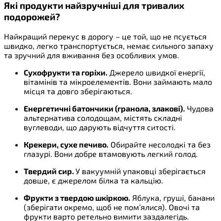
Які продукти найзручніші для тривалих
подорожей?
Найкращий перекус в дорогу – це той, що не псується
швидко, легко транспортується, немає сильного запаху
та зручний для вживання без особливих умов.
Сухофрукти та горіхи.
Джерело швидкої енергії,
вітамінів та мікроелементів. Вони займають мало
місця та довго зберігаються.
Енергетичні батончики (гранола, злакові).
Чудова
альтернатива солодощам, містять складні
вуглеводи, що дарують відчуття ситості.
Крекери, сухе печиво.
Обирайте несолодкі та без
глазурі. Вони добре втамовують легкий голод.
Твердий сир.
У вакуумній упаковці зберігається
довше, є джерелом білка та кальцію.
Фрукти з твердою шкіркою.
Яблука, груші, банани
(зберігати окремо, щоб не пом’ялися). Овочі та
фрукти варто ретельно вимити заздалегідь.