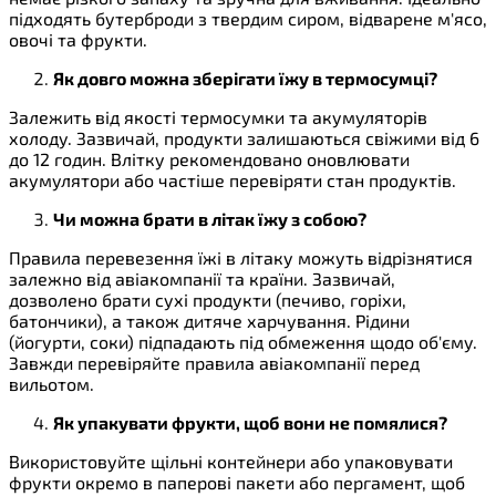
підходять бутерброди з твердим сиром, відварене м'ясо,
овочі та фрукти.
Як довго можна зберігати їжу в термосумці?
Залежить від якості термосумки та акумуляторів
холоду. Зазвичай, продукти залишаються свіжими від 6
до 12 годин. Влітку рекомендовано оновлювати
акумулятори або частіше перевіряти стан продуктів.
Чи можна брати в літак їжу з собою?
Правила перевезення їжі в літаку можуть відрізнятися
залежно від авіакомпанії та країни. Зазвичай,
дозволено брати сухі продукти (печиво, горіхи,
батончики), а також дитяче харчування. Рідини
(йогурти, соки) підпадають під обмеження щодо об'єму.
Завжди перевіряйте правила авіакомпанії перед
вильотом.
Як упакувати фрукти, щоб вони не помялися?
Використовуйте щільні контейнери або упаковувати
фрукти окремо в паперові пакети або пергамент, щоб