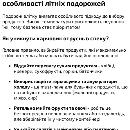
особливості літніх подорожей
Подорож влітку вимагає особливого підходу до вибору
продуктів. Високі температури прискорюють псування
їжі, тому безпека стає пріоритетом.
Як уникнути харчових отруєнь в спеку?
Головне правило: вибирайте продукти, які максимально
стійкі до тепла або можуть бути надійно охолоджені.
Віддайте перевагу сухим продуктам -
хлібці,
крекери, сухофрукти, горіхи, батончики.
Використовуйте термосумки та акумулятори
холоду -
це must-have для будь-яких продуктів, що
потребують охолодження (молочні продукти,
м'ясо, сир).
Ретельно мийте фрукти та овочі -
робіть це
безпосередньо перед вживанням або заздалегідь,
але зберігайте їх у чистому контейнері.
Уникайте салатів з майонезом або сметаною -