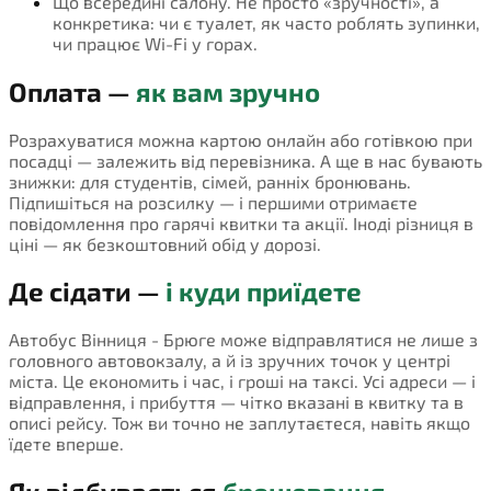
Що всередині салону. Не просто «зручності», а
конкретика: чи є туалет, як часто роблять зупинки,
чи працює Wi-Fi у горах.
Оплата —
як вам зручно
Розрахуватися можна картою онлайн або готівкою при
посадці — залежить від перевізника. А ще в нас бувають
знижки: для студентів, сімей, ранніх бронювань.
Підпишіться на розсилку — і першими отримаєте
повідомлення про гарячі квитки та акції. Іноді різниця в
ціні — як безкоштовний обід у дорозі.
Де сідати —
і куди приїдете
Автобус Вінниця - Брюге може відправлятися не лише з
головного автовокзалу, а й із зручних точок у центрі
міста. Це економить і час, і гроші на таксі. Усі адреси — і
відправлення, і прибуття — чітко вказані в квитку та в
описі рейсу. Тож ви точно не заплутаєтеся, навіть якщо
їдете вперше.