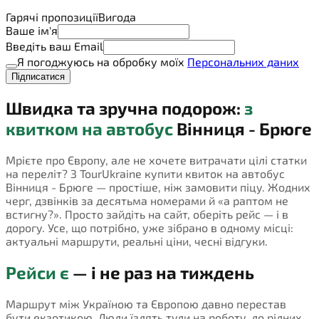
Гарячі пропозиції
Вигода
Ваше ім'я
Введіть ваш Email
Я погоджуюсь на обробку моїх
Персональних даних
Підписатися
Швидка та зручна подорож:
з
квитком на автобус
Вінниця - Брюге
Мрієте про Європу, але не хочете витрачати цілі статки
на переліт? З TourUkraine купити квиток на автобус
Вінниця - Брюге — простіше, ніж замовити піцу. Жодних
черг, дзвінків за десятьма номерами й «а раптом не
встигну?». Просто зайдіть на сайт, оберіть рейс — і в
дорогу. Усе, що потрібно, уже зібрано в одному місці:
актуальні маршрути, реальні ціни, чесні відгуки.
Рейси є
— і не раз на тиждень
Маршрут між Україною та Європою давно перестав
бути екзотикою. Люди їздять туди на роботу, до рідних,