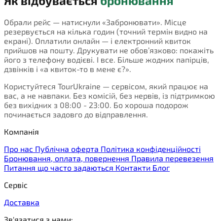
Як відбувається
бронювання
Обрали рейс — натиснули «Забронювати». Місце
резервується на кілька годин (точний термін видно на
екрані). Оплатили онлайн — і електронний квиток
прийшов на пошту. Друкувати не обов’язково: покажіть
його з телефону водієві. І все. Більше жодних папірців,
дзвінків і «а квиток-то в мене є?».
Користуйтеся TourUkraine — сервісом, який працює на
вас, а не навпаки. Без комісій, без нервів, із підтримкою
без вихідних з 08:00 - 23:00. Бо хороша подорож
починається задовго до відправлення.
Компанія
Про нас
Публічна оферта
Політика конфіденційності
Бронювання, оплата, повернення
Правила перевезення
Питання що часто задаються
Контакти
Блог
Сервіс
Доставка
Зв'язатися з нами: