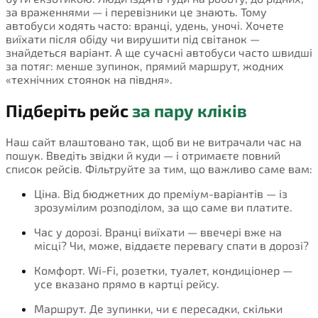
за враженнями — і перевізники це знають. Тому
автобуси ходять часто: вранці, удень, уночі. Хочете
виїхати після обіду чи вирушити під світанок —
знайдеться варіант. А ще сучасні автобуси часто швидші
за потяг: менше зупинок, прямий маршрут, жодних
«технічних стоянок на півдня».
Підберіть рейс
за пару кліків
Наш сайт влаштовано так, щоб ви не витрачали час на
пошук. Введіть звідки й куди — і отримаєте повний
список рейсів. Фільтруйте за тим, що важливо саме вам:
Ціна. Від бюджетних до преміум-варіантів — із
зрозумілим розподілом, за що саме ви платите.
Час у дорозі. Вранці виїхати — ввечері вже на
місці? Чи, може, віддаєте перевагу спати в дорозі?
Комфорт. Wi-Fi, розетки, туалет, кондиціонер —
усе вказано прямо в картці рейсу.
Маршрут. Де зупинки, чи є пересадки, скільки