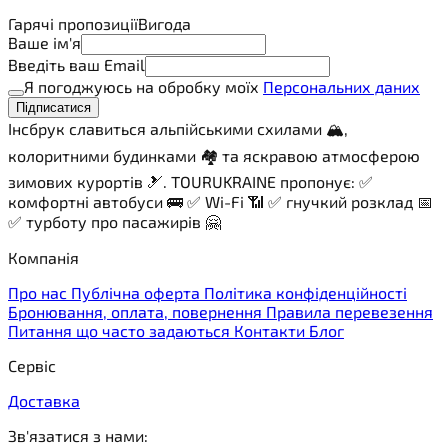
Гарячі пропозиції
Вигода
Ваше ім'я
Введіть ваш Email
Я погоджуюсь на обробку моїх
Персональних даних
Підписатися
Інсбрук славиться альпійськими схилами 🏔️,
колоритними будинками 🏘️ та яскравою атмосферою
зимових курортів 🎿. TOURUKRAINE пропонує: ✅
комфортні автобуси 🚌 ✅ Wi-Fi 📶 ✅ гнучкий розклад 📅
✅ турботу про пасажирів 🤗
Компанія
Про нас
Публічна оферта
Політика конфіденційності
Бронювання, оплата, повернення
Правила перевезення
Питання що часто задаються
Контакти
Блог
Сервіс
Доставка
Зв'язатися з нами: