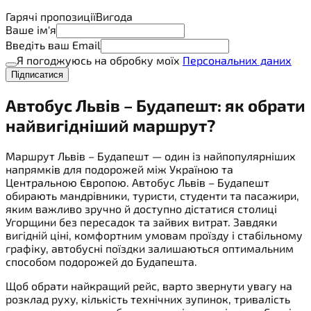
Гарячі пропозиції
Вигода
Ваше ім'я
Введіть ваш Email
Я погоджуюсь на обробку моїх
Персональних даних
Підписатися
Автобус Львів – Будапешт: як обрати
найвигідніший маршрут?
Маршрут Львів – Будапешт — один із найпопулярніших
напрямків для подорожей між Україною та
Центральною Європою. Автобус Львів – Будапешт
обирають мандрівники, туристи, студенти та пасажири,
яким важливо зручно й доступно дістатися столиці
Угорщини без пересадок та зайвих витрат. Завдяки
вигідній ціні, комфортним умовам проїзду і стабільному
графіку, автобусні поїздки залишаються оптимальним
способом подорожей до Будапешта.
Щоб обрати найкращий рейс, варто звернути увагу на
розклад руху, кількість технічних зупинок, тривалість