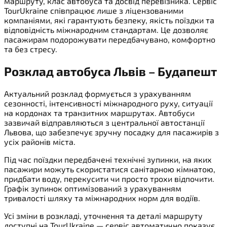
маршруту, клас автобуса та досвід перевізника. Сервіс
TourUkraine співпрацює лише з ліцензованими
компаніями, які гарантують безпеку, якість поїздки та
відповідність міжнародним стандартам. Це дозволяє
пасажирам подорожувати передбачувано, комфортно
та без стресу.
Розклад автобуса Львів – Будапешт
Актуальний розклад формується з урахуванням
сезонності, інтенсивності міжнародного руху, ситуації
на кордонах та транзитних маршрутах. Автобуси
зазвичай відправляються з центральної автостанції
Львова, що забезпечує зручну посадку для пасажирів з
усіх районів міста.
Під час поїздки передбачені технічні зупинки, на яких
пасажири можуть скористатися санітарною кімнатою,
придбати воду, перекусити чи просто трохи відпочити.
Графік зупинок оптимізований з урахуванням
тривалості шляху та міжнародних норм для водіїв.
Усі зміни в розкладі, уточнення та деталі маршруту
доступні на TourUkraine — сервіс автоматично показує