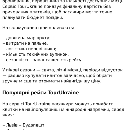
бронювання, перевізника та кількості доступних місць.
Сервіс TourUkraine показує фінальну вартість без
прихованих платежів, щоб пасажири могли точно
планувати бюджет поїздки.
На формування ціни впливають:
– довжина маршруту;
– витрати на пальне;
– логістика перевізника;
– кількість технічних зупинок;
– сезонність і завантаженість рейсу.
У пікові сезони — свята, літні місяці, періоди відпусток
— радимо купувати квиток завчасно, щоб обрати
зручне місце та отримати найвигіднішу ціну.
Популярні рейси TourUkraine
На сервісі TourUkraine пасажири можуть придбати
квитки на найпопулярніші міжнародні напрямки, серед
яких:
– Львів – Будапешт