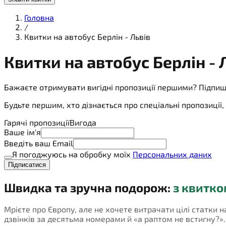
Головна
/
Квитки на автобус Берлін - Львів
Квитки на
автобус
Берлін - 
Бажаєте отримувати вигідні пропозиції першими? Підпиш
Будьте першим, хто дізнається про спеціальні пропозиці
Гарячі пропозиції
Вигода
Ваше ім'я
Введіть ваш Email
Я погоджуюсь на обробку моїх
Персональних даних
Підписатися
Швидка та зручна подорож:
з квитко
Мрієте про Європу, але не хочете витрачати цілі статки н
дзвінків за десятьма номерами й «а раптом не встигну?». П