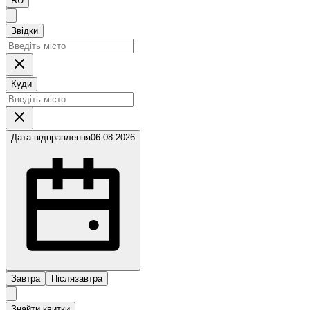
RU
Звідки
Куди
Дата відправлення
06.08.2026
Завтра
Післязавтра
Знайти квитки