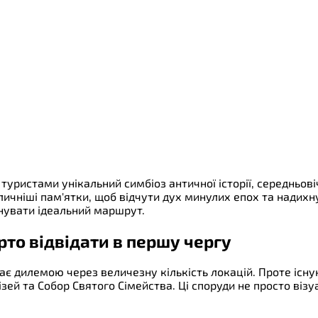
ристами унікальний симбіоз античної історії, середньові
чніші пам'ятки, щоб відчути дух минулих епох та надихну
нувати ідеальний маршрут.
рто відвідати в першу чергу
тає дилемою через величезну кількість локацій. Проте іс
зей та Собор Святого Сімейства. Ці споруди не просто візу