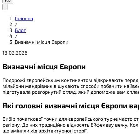
RU
Головна
/
Блог
/
Визначні місця Європи
18.02.2026
Визначні місця Європи
Подорожі європейським континентом відкривають перед ту
мільйони мандрівників шукають способи побачити найвели
підготувала розгорнутий огляд, який допоможе вам спла
Які головні визначні місця Європи ва
Вибір початкової точки для європейського турне часто с
регіону. До них традиційно відносять Ейфелеву вежу, Колі
що змінили хід архітектурної історії.