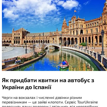
Як придбати квитки на
автобус з
України до Іспанії
Черги на вокзалах і численні дзвінки різним
перевізникам — це зайві клопоти. Сервіс TourUkraine
полегшить вашу подорож і звільнить від непотрібних