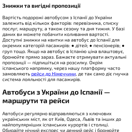
Знижки та вигідні пропозиції
Вартість подорожі автобусом з Іспанії до України
залежить від кількох факторів: перевізника, списку
послуг, маршруту, а також сезону та дня тижня. У базі
даних ви можете побачити коливання вартості.
Доступні знижки на квитки на автобус до Іспанії для
окремих категорій пасажирів: ● дітей; ● пенсіонерів; ●
груп тощо. Якщо на автобус в Іспанію ціна влаштовує,
бронюйте прямо зараз. Бажаєте отримувати актуальні
пропозиції — підпишіться на розсилку. Окрім
іспанського напрямку, через нашу платформу часто
замовляють
рейси до Німеччини
, де так само діє гнучка
система лояльності для пасажирів.
Автобуси з
України до Іспанії
—
маршрути та рейси
Автобуси регулярно відправляються з ключових
українських міст, як от Київ, Одеса, Львів та інших до
найпопулярніших іспанських курортів і столиці.
Обирайте нічний експрес чи денний рейс і бронюйте