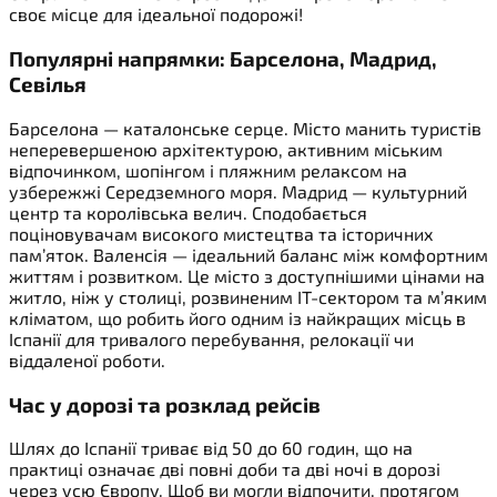
своє місце для ідеальної подорожі!
Популярні напрямки: Барселона, Мадрид,
Севілья
Барселона — каталонське серце. Місто манить туристів
неперевершеною архітектурою, активним міським
відпочинком, шопінгом і пляжним релаксом на
узбережжі Середземного моря. Мадрид — культурний
центр та королівська велич. Сподобається
поціновувачам високого мистецтва та історичних
пам’яток. Валенсія — ідеальний баланс між комфортним
життям і розвитком. Це місто з доступнішими цінами на
житло, ніж у столиці, розвиненим ІТ-сектором та м’яким
кліматом, що робить його одним із найкращих місць в
Іспанії для тривалого перебування, релокації чи
віддаленої роботи.
Час у дорозі та розклад рейсів
Шлях до Іспанії триває від 50 до 60 годин, що на
практиці означає дві повні доби та дві ночі в дорозі
через усю Європу. Щоб ви могли відпочити, протягом