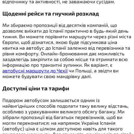
відпочинку та активності, не заважаючи сусідам.
Щоденні рейси та гнучкий розклад
Ми збираємо пропозиції від десятків компаній, що
дозволяє виїхати до Іспанії практично в будь-який день
тижня. Ви можете порівняти маршрути через різні міста
Європи, щоб дізнатися, якою буде підсумкова ціна
квитка на автобус до Іспанії залежно від перевізника та
рівня комфорту. Онлайн-бронювання дає можливість
заздалегідь закріпити за собою місце та отримати всю
інформацію про транзитні зупинки. Як варіант, є
автобусні маршрути до Чехії
чи Польщі, а звідти ви
можете будувати свою мандрівку далі.
Доступні ціни та тарифи
Подорож автобусом залишається одним із
найвигідніших способів подолати таку велику відстань,
особливо з урахуванням великого обсягу багажу. Ми
зібрали пропозиції від багатьох перевізників, щоб ви
могли переконатися: на напрямок Україна Іспанія
(автобус) ціна є цілком доступною навіть для такого