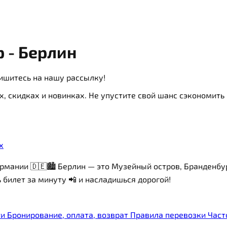
 - Берлин
ишитесь на нашу рассылку!
х, скидках и новинках. Не упустите свой шанс сэкономит
х
рмании 🇩🇪🏙️ Берлин — это Музейный остров, Бранденбу
билет за минуту 📲 и насладишься дорогой!
ти
Бронирование, оплата, возврат
Правила перевозки
Част