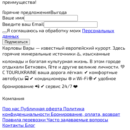
преимущества!
Горячие предложения
Выгода
Ваше имя
Введите ваш Email
Я соглашаюсь на обработку моих
Персональных
данных
Подписаться
Карловы Вары — известный европейский курорт. Здесь
горячие минеральные источники ♨️, изысканные
колонады и богатая культурная жизнь. В этом городе
отдыхали Бетховен, Гёте и другие великие личности. 💚
С TOURUKRAINE ваша дорога лёгкая: ✔ комфортные
автобусы 🚍 ✔ кондиционеры ❄️ и Wi-Fi 🌐 ✔ удобное
бронирование 📲 ✔ сервис 24/7 ❤️
Компания
Про нас
Публичная оферта
Политика
конфиденциальности
Бронирование, оплата, возврат
Правила перевозки
Часто задаваемые вопросы
Контакты
Блог