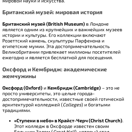
мировой науки и искусства.
Британский музей: мировая история
Британский музей (British Museum)
в Лондоне
является одним из крупнейших и важнейших музеев
истории и культуры. Его коллекции включают
Розеттский камень, скульптуры Парфенона и
египетские мумии. Эта достопримечательность
Великобритании привлекает миллионы посетителей
ежегодно и является бесплатной для посещения.
Оксфорд и Кембридж: академические
жемчужины
Оксфорд (Oxford)
и
Кембридж (Cambridge)
– это не
просто университеты, это целые города-
достопримечательности, известные своей готической
архитектурой колледжей (
Colleges
) и богатыми
традициями.
«Ступени в небо» в Крайст-Черч (Christ Church)
.
Этот колледж в Оксфорде известен своим
Большим Залом (
Great Hall
), который стал