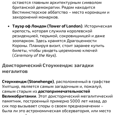
остаются главным архитектурным символом
британской демократии. Рядом находится
Вестминстерское аббатство – место коронации и
захоронений монархов.
Тауэр оф Лондон (Tower of London)
. Историческая
крепость, которая служила королевской
резиденцией, тюрьмой, сокровищницей и даже
зоопарком. Здесь хранятся Драгоценности
Короны. Планируя визит, стоит заранее купить
билеты, чтобы увидеть церемонию ключей
(
Ceremony of the Keys
).
Доисторический Стоунхендж: загадки
мегалитов
Стоунхендж (Stonehenge)
, расположенный в графстве
Уилтшир, является самым загадочным и, пожалуй,
самым старым из
достопримечательностей
Великобритании
. Этот доисторический мегалитический
памятник, построенный примерно 5000 лет назад, до
сих пор вызывает споры о своем предназначении –
была ли это астрономическая обсерватория, или место