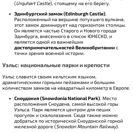
(
Urquhart Castle
), стоящему на его берегу.
Эдинбургский замок (Edinburgh Castle)
.
Расположенный на вершине потухшего вулкана,
этот замок доминирует над горизонтом столицы.
Он является частью Старого и Нового города
Эдинбурга, внесенного в список ЮНЕСКО, и
является одной из важнейших
достопримечательностей Великобритании
с
точки зрения военной истории.
Уэльс: национальные парки и крепости
Уэльс славится своим кельтским языком,
драматическими горными пейзажами и большим
количеством замков на квадратный километр в Европе.
Сноудония (Snowdonia National Park)
. Место
расположения Сноудена, самой высокой горы
Уэльса. Парк является центром для пеших
прогулок и скалолазания. Сюда также можно
добраться по исторической Сноудонской горной
железной дороге (
Snowdon Mountain Railway
).