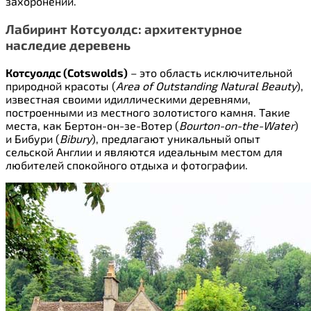
захоронений.
Лабиринт Котсуолдс: архитектурное
наследие деревень
Котсуолдс (Cotswolds)
– это область исключительной
природной красоты (
Area of Outstanding Natural Beauty
),
известная своими идиллическими деревнями,
построенными из местного золотистого камня. Такие
места, как Бертон-он-зе-Вотер (
Bourton-on-the-Water
)
и Бибури (
Bibury
), предлагают уникальный опыт
сельской Англии и являются идеальным местом для
любителей спокойного отдыха и фотографии.