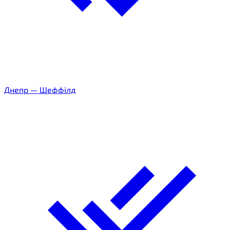
Днепр
—
Шеффілд