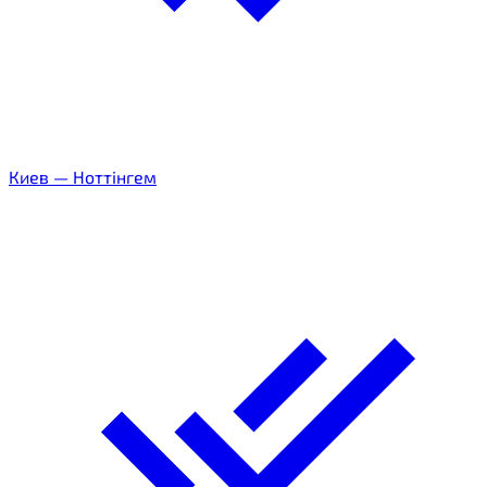
Киев
—
Ноттінгем