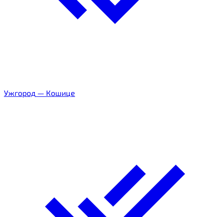
Ужгород
—
Кошице