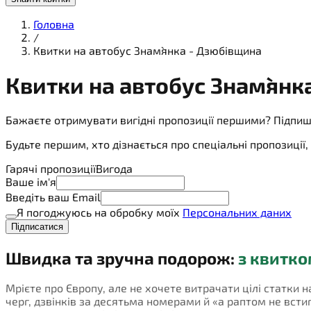
Головна
/
Квитки на автобус Знам`янка - Дзюбівщина
Квитки на
автобус
Знам`янк
Бажаєте отримувати вигідні пропозиції першими? Підпиш
Будьте першим, хто дізнається про спеціальні пропозиці
Гарячі пропозиції
Вигода
Ваше ім'я
Введіть ваш Email
Я погоджуюсь на обробку моїх
Персональних даних
Підписатися
Швидка та зручна подорож:
з квитко
Мрієте про Європу, але не хочете витрачати цілі статки 
черг, дзвінків за десятьма номерами й «а раптом не встигн