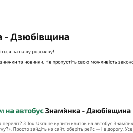
а - Дзюбівщина
іться на нашу розсилку!
ї, знижки та новинки. Не пропустіть свою можливість зеко
м на автобус
Знам`янка - Дзюбівщина
на переліт? З TourUkraine купити квиток на автобус Знам`я
у?». Просто зайдіть на сайт, оберіть рейс — і в дорогу. Усе