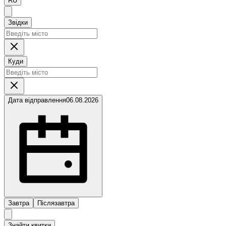
RU
Звідки
Куди
Дата відправлення
06.08.2026
Завтра
Післязавтра
Знайти квитки