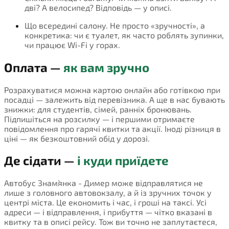
дві? А велосипед? Відповідь — у описі.
Що всередині салону. Не просто «зручності», а
конкретика: чи є туалет, як часто роблять зупинки,
чи працює Wi-Fi у горах.
Оплата —
як вам зручно
Розрахуватися можна картою онлайн або готівкою при
посадці — залежить від перевізника. А ще в нас бувають
знижки: для студентів, сімей, ранніх бронювань.
Підпишіться на розсилку — і першими отримаєте
повідомлення про гарячі квитки та акції. Іноді різниця в
ціні — як безкоштовний обід у дорозі.
Де сідати —
і куди приїдете
Автобус Знам`янка - Димер може відправлятися не
лише з головного автовокзалу, а й із зручних точок у
центрі міста. Це економить і час, і гроші на таксі. Усі
адреси — і відправлення, і прибуття — чітко вказані в
квитку та в описі рейсу. Тож ви точно не заплутаєтеся,