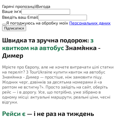
Гарячі пропозиції
Вигода
Ваше ім'я
Введіть ваш Email
Я погоджуюсь на обробку моїх
Персональних даних
Підписатися
Швидка та зручна подорож:
з
квитком на автобус
Знам`янка -
Димер
Мрієте про Європу, але не хочете витрачати цілі статки
на переліт? З TourUkraine купити квиток на автобус
Знам`янка - Димер — простіше, ніж замовити піцу.
Жодних черг, дзвінків за десятьма номерами й «а
раптом не встигну?». Просто зайдіть на сайт, оберіть
рейс — і в дорогу. Усе, що потрібно, уже зібрано в
одному місці: актуальні маршрути, реальні ціни, чесні
відгуки.
Рейси є
— і не раз на тиждень