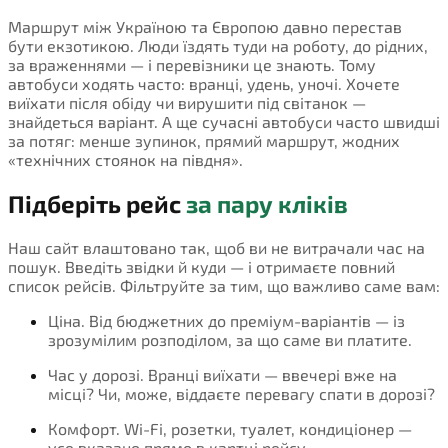
Маршрут між Україною та Європою давно перестав
бути екзотикою. Люди їздять туди на роботу, до рідних,
за враженнями — і перевізники це знають. Тому
автобуси ходять часто: вранці, удень, уночі. Хочете
виїхати після обіду чи вирушити під світанок —
знайдеться варіант. А ще сучасні автобуси часто швидші
за потяг: менше зупинок, прямий маршрут, жодних
«технічних стоянок на півдня».
Підберіть рейс
за пару кліків
Наш сайт влаштовано так, щоб ви не витрачали час на
пошук. Введіть звідки й куди — і отримаєте повний
список рейсів. Фільтруйте за тим, що важливо саме вам:
Ціна. Від бюджетних до преміум-варіантів — із
зрозумілим розподілом, за що саме ви платите.
Час у дорозі. Вранці виїхати — ввечері вже на
місці? Чи, може, віддаєте перевагу спати в дорозі?
Комфорт. Wi-Fi, розетки, туалет, кондиціонер —
усе вказано прямо в картці рейсу.