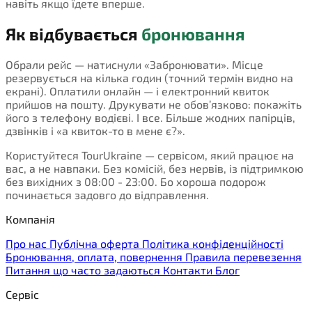
навіть якщо їдете вперше.
Як відбувається
бронювання
Обрали рейс — натиснули «Забронювати». Місце
резервується на кілька годин (точний термін видно на
екрані). Оплатили онлайн — і електронний квиток
прийшов на пошту. Друкувати не обов’язково: покажіть
його з телефону водієві. І все. Більше жодних папірців,
дзвінків і «а квиток-то в мене є?».
Користуйтеся TourUkraine — сервісом, який працює на
вас, а не навпаки. Без комісій, без нервів, із підтримкою
без вихідних з 08:00 - 23:00. Бо хороша подорож
починається задовго до відправлення.
Компанія
Про нас
Публічна оферта
Політика конфіденційності
Бронювання, оплата, повернення
Правила перевезення
Питання що часто задаються
Контакти
Блог
Сервіс