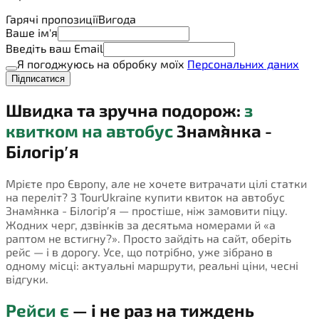
Гарячі пропозиції
Вигода
Ваше ім'я
Введіть ваш Email
Я погоджуюсь на обробку моїх
Персональних даних
Підписатися
Швидка та зручна подорож:
з
квитком на автобус
Знам`янка -
Білогірʹя
Мрієте про Європу, але не хочете витрачати цілі статки
на переліт? З TourUkraine купити квиток на автобус
Знам`янка - Білогірʹя — простіше, ніж замовити піцу.
Жодних черг, дзвінків за десятьма номерами й «а
раптом не встигну?». Просто зайдіть на сайт, оберіть
рейс — і в дорогу. Усе, що потрібно, уже зібрано в
одному місці: актуальні маршрути, реальні ціни, чесні
відгуки.
Рейси є
— і не раз на тиждень