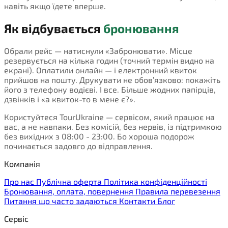
навіть якщо їдете вперше.
Як відбувається
бронювання
Обрали рейс — натиснули «Забронювати». Місце
резервується на кілька годин (точний термін видно на
екрані). Оплатили онлайн — і електронний квиток
прийшов на пошту. Друкувати не обов’язково: покажіть
його з телефону водієві. І все. Більше жодних папірців,
дзвінків і «а квиток-то в мене є?».
Користуйтеся TourUkraine — сервісом, який працює на
вас, а не навпаки. Без комісій, без нервів, із підтримкою
без вихідних з 08:00 - 23:00. Бо хороша подорож
починається задовго до відправлення.
Компанія
Про нас
Публічна оферта
Політика конфіденційності
Бронювання, оплата, повернення
Правила перевезення
Питання що часто задаються
Контакти
Блог
Сервіс