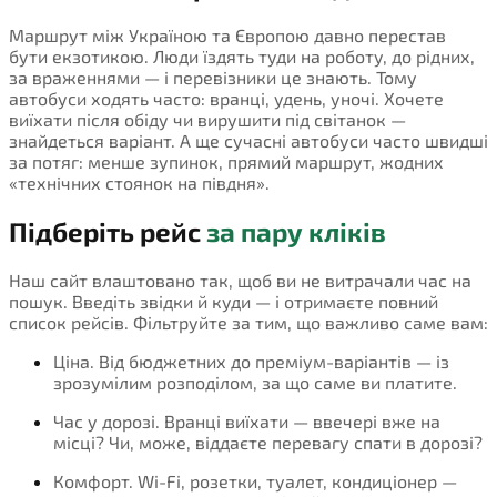
Маршрут між Україною та Європою давно перестав
бути екзотикою. Люди їздять туди на роботу, до рідних,
за враженнями — і перевізники це знають. Тому
автобуси ходять часто: вранці, удень, уночі. Хочете
виїхати після обіду чи вирушити під світанок —
знайдеться варіант. А ще сучасні автобуси часто швидші
за потяг: менше зупинок, прямий маршрут, жодних
«технічних стоянок на півдня».
Підберіть рейс
за пару кліків
Наш сайт влаштовано так, щоб ви не витрачали час на
пошук. Введіть звідки й куди — і отримаєте повний
список рейсів. Фільтруйте за тим, що важливо саме вам:
Ціна. Від бюджетних до преміум-варіантів — із
зрозумілим розподілом, за що саме ви платите.
Час у дорозі. Вранці виїхати — ввечері вже на
місці? Чи, може, віддаєте перевагу спати в дорозі?
Комфорт. Wi-Fi, розетки, туалет, кондиціонер —