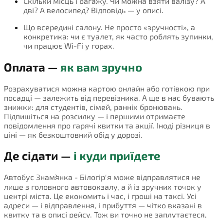
Скільки місць і багажу. Чи можна взяти валізу? А
дві? А велосипед? Відповідь — у описі.
Що всередині салону. Не просто «зручності», а
конкретика: чи є туалет, як часто роблять зупинки,
чи працює Wi-Fi у горах.
Оплата —
як вам зручно
Розрахуватися можна картою онлайн або готівкою при
посадці — залежить від перевізника. А ще в нас бувають
знижки: для студентів, сімей, ранніх бронювань.
Підпишіться на розсилку — і першими отримаєте
повідомлення про гарячі квитки та акції. Іноді різниця в
ціні — як безкоштовний обід у дорозі.
Де сідати —
і куди приїдете
Автобус Знам`янка - Білогірʹя може відправлятися не
лише з головного автовокзалу, а й із зручних точок у
центрі міста. Це економить і час, і гроші на таксі. Усі
адреси — і відправлення, і прибуття — чітко вказані в
квитку та в описі рейсу. Тож ви точно не заплутаєтеся,