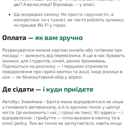
дві? А велосипед? Відповідь — у описі.
Що всередині салону. Не просто «зручності», а
конкретика: чи є туалет, як часто роблять зупинки,
чи працює Wi-Fi у горах.
Оплата —
як вам зручно
Розрахуватися можна картою онлайн або готівкою при
посадці — залежить від перевізника. А ще в нас бувають
знижки: для студентів, сімей, ранніх бронювань.
Підпишіться на розсилку — і першими отримаєте
повідомлення про гарячі квитки та акції. Іноді різниця в
ціні — як безкоштовний обід у дорозі.
Де сідати —
і куди приїдете
Автобус Знам`янка - Балта може відправлятися не лише
з головного автовокзалу, а й із зручних точок у центрі
міста. Це економить і час, і гроші на таксі. Усі адреси — і
відправлення, і прибуття — чітко вказані в квитку та в
описі рейсу. Тож ви точно не заплутаєтеся, навіть якщо