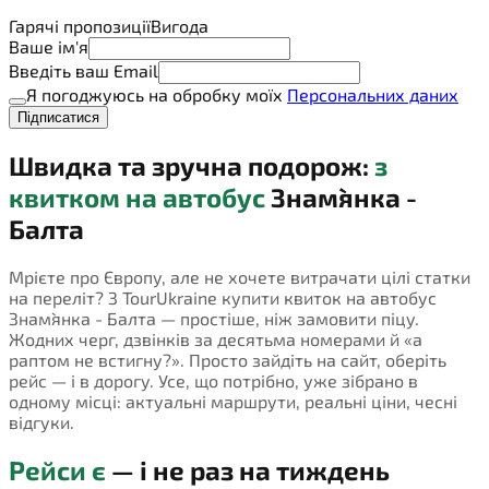
Гарячі пропозиції
Вигода
Ваше ім'я
Введіть ваш Email
Я погоджуюсь на обробку моїх
Персональних даних
Підписатися
Швидка та зручна подорож:
з
квитком на автобус
Знам`янка -
Балта
Мрієте про Європу, але не хочете витрачати цілі статки
на переліт? З TourUkraine купити квиток на автобус
Знам`янка - Балта — простіше, ніж замовити піцу.
Жодних черг, дзвінків за десятьма номерами й «а
раптом не встигну?». Просто зайдіть на сайт, оберіть
рейс — і в дорогу. Усе, що потрібно, уже зібрано в
одному місці: актуальні маршрути, реальні ціни, чесні
відгуки.
Рейси є
— і не раз на тиждень