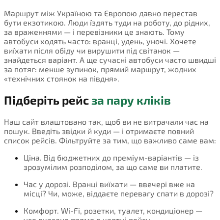
Маршрут між Україною та Європою давно перестав
бути екзотикою. Люди їздять туди на роботу, до рідних,
за враженнями — і перевізники це знають. Тому
автобуси ходять часто: вранці, удень, уночі. Хочете
виїхати після обіду чи вирушити під світанок —
знайдеться варіант. А ще сучасні автобуси часто швидші
за потяг: менше зупинок, прямий маршрут, жодних
«технічних стоянок на півдня».
Підберіть рейс
за пару кліків
Наш сайт влаштовано так, щоб ви не витрачали час на
пошук. Введіть звідки й куди — і отримаєте повний
список рейсів. Фільтруйте за тим, що важливо саме вам:
Ціна. Від бюджетних до преміум-варіантів — із
зрозумілим розподілом, за що саме ви платите.
Час у дорозі. Вранці виїхати — ввечері вже на
місці? Чи, може, віддаєте перевагу спати в дорозі?
Комфорт. Wi-Fi, розетки, туалет, кондиціонер —
усе вказано прямо в картці рейсу.