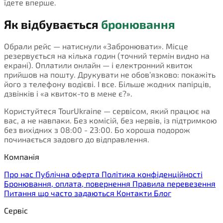
їдете вперше.
Як відбувається
бронювання
Обрали рейс — натиснули «Забронювати». Місце
резервується на кілька годин (точний термін видно на
екрані). Оплатили онлайн — і електронний квиток
прийшов на пошту. Друкувати не обов’язково: покажіть
його з телефону водієві. І все. Більше жодних папірців,
дзвінків і «а квиток-то в мене є?».
Користуйтеся TourUkraine — сервісом, який працює на
вас, а не навпаки. Без комісій, без нервів, із підтримкою
без вихідних з 08:00 - 23:00. Бо хороша подорож
починається задовго до відправлення.
Компанія
Про нас
Публічна оферта
Політика конфіденційності
Бронювання, оплата, повернення
Правила перевезення
Питання що часто задаються
Контакти
Блог
Сервіс