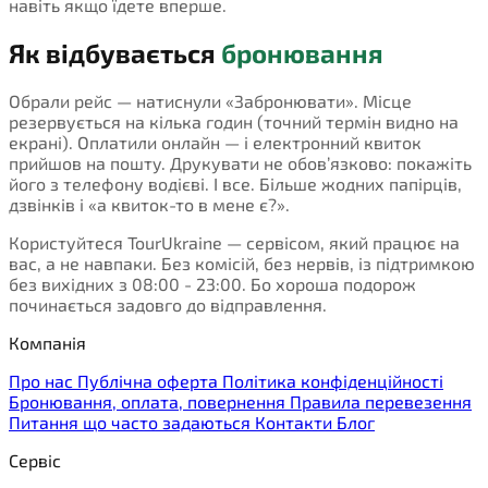
навіть якщо їдете вперше.
Як відбувається
бронювання
Обрали рейс — натиснули «Забронювати». Місце
резервується на кілька годин (точний термін видно на
екрані). Оплатили онлайн — і електронний квиток
прийшов на пошту. Друкувати не обов’язково: покажіть
його з телефону водієві. І все. Більше жодних папірців,
дзвінків і «а квиток-то в мене є?».
Користуйтеся TourUkraine — сервісом, який працює на
вас, а не навпаки. Без комісій, без нервів, із підтримкою
без вихідних з 08:00 - 23:00. Бо хороша подорож
починається задовго до відправлення.
Компанія
Про нас
Публічна оферта
Політика конфіденційності
Бронювання, оплата, повернення
Правила перевезення
Питання що часто задаються
Контакти
Блог
Сервіс