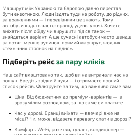
Маршрут між Україною та Європою давно перестав
бути екзотикою. Люди їздять туди на роботу, до рідних,
за враженнями — і перевізники це знають. Тому
автобуси ходять часто: вранці, удень, уночі. Хочете
виїхати після обіду чи вирушити під світанок —
знайдеться варіант. А ще сучасні автобуси часто швидші
за потяг: менше зупинок, прямий маршрут, жодних
«технічних стоянок на півдня».
Підберіть рейс
за пару кліків
Наш сайт влаштовано так, щоб ви не витрачали час на
пошук. Введіть звідки й куди — і отримаєте повний
список рейсів. Фільтруйте за тим, що важливо саме вам:
Ціна. Від бюджетних до преміум-варіантів — із
зрозумілим розподілом, за що саме ви платите.
Час у дорозі. Вранці виїхати — ввечері вже на
місці? Чи, може, віддаєте перевагу спати в дорозі?
Комфорт. Wi-Fi, розетки, туалет, кондиціонер —
усе вказано прямо в картці рейсу.