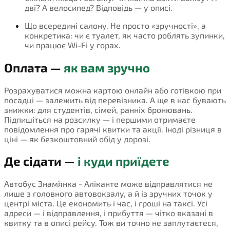
дві? А велосипед? Відповідь — у описі.
Що всередині салону. Не просто «зручності», а
конкретика: чи є туалет, як часто роблять зупинки,
чи працює Wi-Fi у горах.
Оплата —
як вам зручно
Розрахуватися можна картою онлайн або готівкою при
посадці — залежить від перевізника. А ще в нас бувають
знижки: для студентів, сімей, ранніх бронювань.
Підпишіться на розсилку — і першими отримаєте
повідомлення про гарячі квитки та акції. Іноді різниця в
ціні — як безкоштовний обід у дорозі.
Де сідати —
і куди приїдете
Автобус Знам`янка - Аліканте може відправлятися не
лише з головного автовокзалу, а й із зручних точок у
центрі міста. Це економить і час, і гроші на таксі. Усі
адреси — і відправлення, і прибуття — чітко вказані в
квитку та в описі рейсу. Тож ви точно не заплутаєтеся,