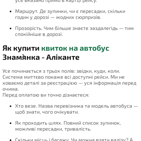
Маршрут. Де зупинки, чи є пересадки, скільки
годин у дорозі — жодних сюрпризів.
Прозорість. Чим більше знаєте заздалегідь — тим
спокійніше в дорозі.
Як купити
квиток на автобус
Знам`янка - Аліканте
Усе починається з трьох полів: звідки, куди, коли.
Система миттєво покаже всі доступні рейси. Ми не
ховаємо деталі за реєстрацією — уся інформація перед
очима.
Перед оплатою ви точно дізнаєтеся:
Хто везе. Назва перевізника та модель автобуса —
щоб знати, чого очікувати.
Як проходить шлях. Повний список зупинок,
можливі пересадки, тривалість.
Скільки місць і багажу. Чи можна взяти валізу? А