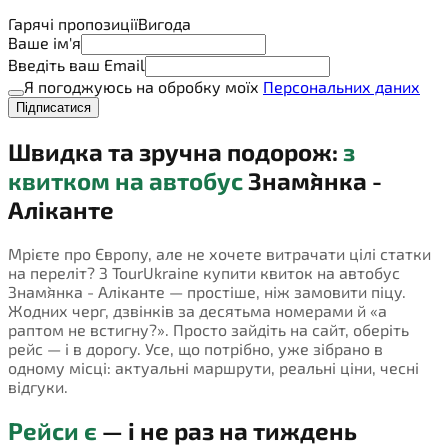
Гарячі пропозиції
Вигода
Ваше ім'я
Введіть ваш Email
Я погоджуюсь на обробку моїх
Персональних даних
Підписатися
Швидка та зручна подорож:
з
квитком на автобус
Знам`янка -
Аліканте
Мрієте про Європу, але не хочете витрачати цілі статки
на переліт? З TourUkraine купити квиток на автобус
Знам`янка - Аліканте — простіше, ніж замовити піцу.
Жодних черг, дзвінків за десятьма номерами й «а
раптом не встигну?». Просто зайдіть на сайт, оберіть
рейс — і в дорогу. Усе, що потрібно, уже зібрано в
одному місці: актуальні маршрути, реальні ціни, чесні
відгуки.
Рейси є
— і не раз на тиждень