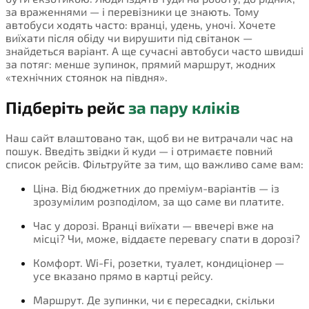
за враженнями — і перевізники це знають. Тому
автобуси ходять часто: вранці, удень, уночі. Хочете
виїхати після обіду чи вирушити під світанок —
знайдеться варіант. А ще сучасні автобуси часто швидші
за потяг: менше зупинок, прямий маршрут, жодних
«технічних стоянок на півдня».
Підберіть рейс
за пару кліків
Наш сайт влаштовано так, щоб ви не витрачали час на
пошук. Введіть звідки й куди — і отримаєте повний
список рейсів. Фільтруйте за тим, що важливо саме вам:
Ціна. Від бюджетних до преміум-варіантів — із
зрозумілим розподілом, за що саме ви платите.
Час у дорозі. Вранці виїхати — ввечері вже на
місці? Чи, може, віддаєте перевагу спати в дорозі?
Комфорт. Wi-Fi, розетки, туалет, кондиціонер —
усе вказано прямо в картці рейсу.
Маршрут. Де зупинки, чи є пересадки, скільки