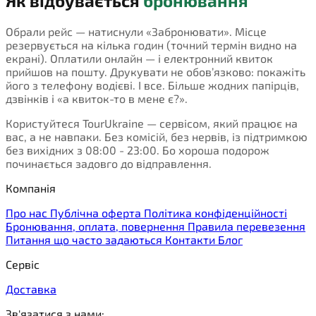
Як відбувається
бронювання
Обрали рейс — натиснули «Забронювати». Місце
резервується на кілька годин (точний термін видно на
екрані). Оплатили онлайн — і електронний квиток
прийшов на пошту. Друкувати не обов’язково: покажіть
його з телефону водієві. І все. Більше жодних папірців,
дзвінків і «а квиток-то в мене є?».
Користуйтеся TourUkraine — сервісом, який працює на
вас, а не навпаки. Без комісій, без нервів, із підтримкою
без вихідних з 08:00 - 23:00. Бо хороша подорож
починається задовго до відправлення.
Компанія
Про нас
Публічна оферта
Політика конфіденційності
Бронювання, оплата, повернення
Правила перевезення
Питання що часто задаються
Контакти
Блог
Сервіс
Доставка
Зв'язатися з нами: