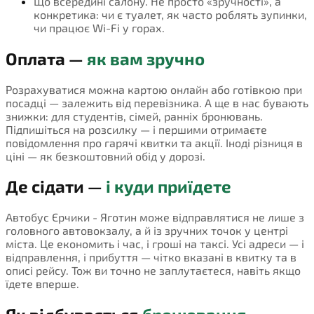
Що всередині салону. Не просто «зручності», а
конкретика: чи є туалет, як часто роблять зупинки,
чи працює Wi-Fi у горах.
Оплата —
як вам зручно
Розрахуватися можна картою онлайн або готівкою при
посадці — залежить від перевізника. А ще в нас бувають
знижки: для студентів, сімей, ранніх бронювань.
Підпишіться на розсилку — і першими отримаєте
повідомлення про гарячі квитки та акції. Іноді різниця в
ціні — як безкоштовний обід у дорозі.
Де сідати —
і куди приїдете
Автобус Єрчики - Яготин може відправлятися не лише з
головного автовокзалу, а й із зручних точок у центрі
міста. Це економить і час, і гроші на таксі. Усі адреси — і
відправлення, і прибуття — чітко вказані в квитку та в
описі рейсу. Тож ви точно не заплутаєтеся, навіть якщо
їдете вперше.