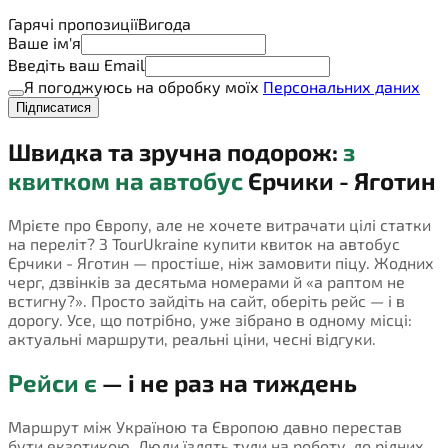
Гарячі пропозиції
Вигода
Ваше ім'я
Введіть ваш Email
Я погоджуюсь на обробку моїх
Персональних даних
Підписатися
Швидка та зручна подорож:
з
квитком на автобус
Єрчики - Яготин
Мрієте про Європу, але не хочете витрачати цілі статки
на переліт? З TourUkraine купити квиток на автобус
Єрчики - Яготин — простіше, ніж замовити піцу. Жодних
черг, дзвінків за десятьма номерами й «а раптом не
встигну?». Просто зайдіть на сайт, оберіть рейс — і в
дорогу. Усе, що потрібно, уже зібрано в одному місці:
актуальні маршрути, реальні ціни, чесні відгуки.
Рейси є
— і не раз на тиждень
Маршрут між Україною та Європою давно перестав
бути екзотикою. Люди їздять туди на роботу, до рідних,