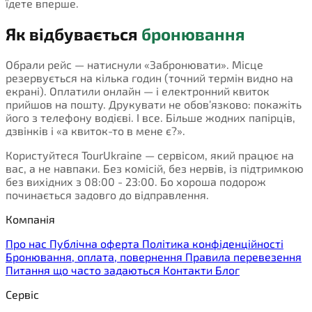
їдете вперше.
Як відбувається
бронювання
Обрали рейс — натиснули «Забронювати». Місце
резервується на кілька годин (точний термін видно на
екрані). Оплатили онлайн — і електронний квиток
прийшов на пошту. Друкувати не обов’язково: покажіть
його з телефону водієві. І все. Більше жодних папірців,
дзвінків і «а квиток-то в мене є?».
Користуйтеся TourUkraine — сервісом, який працює на
вас, а не навпаки. Без комісій, без нервів, із підтримкою
без вихідних з 08:00 - 23:00. Бо хороша подорож
починається задовго до відправлення.
Компанія
Про нас
Публічна оферта
Політика конфіденційності
Бронювання, оплата, повернення
Правила перевезення
Питання що часто задаються
Контакти
Блог
Сервіс