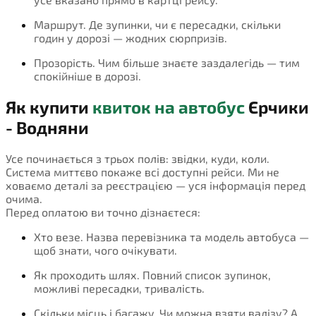
Маршрут. Де зупинки, чи є пересадки, скільки
годин у дорозі — жодних сюрпризів.
Прозорість. Чим більше знаєте заздалегідь — тим
спокійніше в дорозі.
Як купити
квиток на автобус
Єрчики
- Водняни
Усе починається з трьох полів: звідки, куди, коли.
Система миттєво покаже всі доступні рейси. Ми не
ховаємо деталі за реєстрацією — уся інформація перед
очима.
Перед оплатою ви точно дізнаєтеся:
Хто везе. Назва перевізника та модель автобуса —
щоб знати, чого очікувати.
Як проходить шлях. Повний список зупинок,
можливі пересадки, тривалість.
Скільки місць і багажу. Чи можна взяти валізу? А