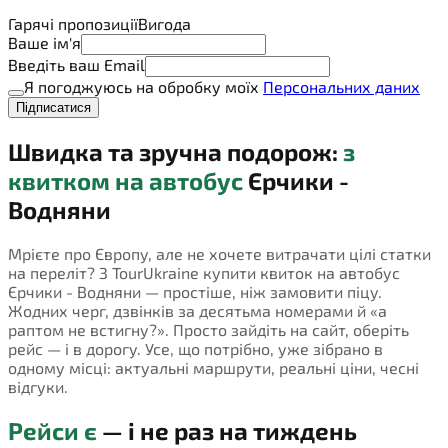
Гарячі пропозиції
Вигода
Ваше ім'я
Введіть ваш Email
Я погоджуюсь на обробку моїх
Персональних даних
Підписатися
Швидка та зручна подорож:
з
квитком на автобус
Єрчики -
Водняни
Мрієте про Європу, але не хочете витрачати цілі статки
на переліт? З TourUkraine купити квиток на автобус
Єрчики - Водняни — простіше, ніж замовити піцу.
Жодних черг, дзвінків за десятьма номерами й «а
раптом не встигну?». Просто зайдіть на сайт, оберіть
рейс — і в дорогу. Усе, що потрібно, уже зібрано в
одному місці: актуальні маршрути, реальні ціни, чесні
відгуки.
Рейси є
— і не раз на тиждень