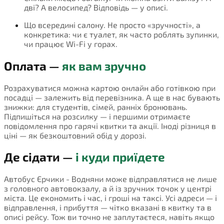
дві? А велосипед? Відповідь — у описі.
Що всередині салону. Не просто «зручності», а
конкретика: чи є туалет, як часто роблять зупинки,
чи працює Wi-Fi у горах.
Оплата —
як вам зручно
Розрахуватися можна картою онлайн або готівкою при
посадці — залежить від перевізника. А ще в нас бувають
знижки: для студентів, сімей, ранніх бронювань.
Підпишіться на розсилку — і першими отримаєте
повідомлення про гарячі квитки та акції. Іноді різниця в
ціні — як безкоштовний обід у дорозі.
Де сідати —
і куди приїдете
Автобус Єрчики - Водняни може відправлятися не лише
з головного автовокзалу, а й із зручних точок у центрі
міста. Це економить і час, і гроші на таксі. Усі адреси — і
відправлення, і прибуття — чітко вказані в квитку та в
описі рейсу. Тож ви точно не заплутаєтеся, навіть якщо