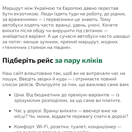
Маршрут між Україною та Європою давно перестав
бути екзотикою. Люди їздять туди на роботу, до рідних,
за враженнями — і перевізники це знають. Тому
автобуси ходять часто: вранці, удень, уночі. Хочете
виїхати після обіду чи вирушити під світанок —
знайдеться варіант. А ще сучасні автобуси часто швидші
за потяг: менше зупинок, прямий маршрут, жодних
«технічних стоянок на півдня».
Підберіть рейс
за пару кліків
Наш сайт влаштовано так, щоб ви не витрачали час на
пошук. Введіть звідки й куди — і отримаєте повний
список рейсів. Фільтруйте за тим, що важливо саме вам:
Ціна. Від бюджетних до преміум-варіантів — із
зрозумілим розподілом, за що саме ви платите.
Час у дорозі. Вранці виїхати — ввечері вже на
місці? Чи, може, віддаєте перевагу спати в дорозі?
Комфорт. Wi-Fi, розетки, туалет, кондиціонер —
усе вказано прямо в картці рейсу.