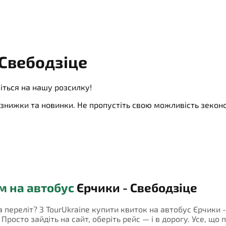
 Свебодзіце
іться на нашу розсилку!
ї, знижки та новинки. Не пропустіть свою можливість зеко
м на автобус
Єрчики - Свебодзіце
а переліт? З TourUkraine купити квиток на автобус Єрчики 
росто зайдіть на сайт, оберіть рейс — і в дорогу. Усе, що 