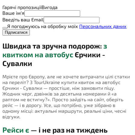
Гарячі пропозиції
Вигода
Ваше ім'я
Введіть ваш Email
Я погоджуюсь на обробку моїх
Персональних даних
Підписатися
Швидка та зручна подорож:
з
квитком на автобус
Єрчики -
Сувалки
Мрієте про Європу, але не хочете витрачати цілі статки
на переліт? З TourUkraine купити квиток на автобус
Єрчики - Сувалки — простіше, ніж замовити піцу.
Жодних черг, дзвінків за десятьма номерами й «а
раптом не встигну?». Просто зайдіть на сайт, оберіть
рейс — і в дорогу. Усе, що потрібно, уже зібрано в
одному місці: актуальні маршрути, реальні ціни, чесні
відгуки.
Рейси є
— і не раз на тиждень