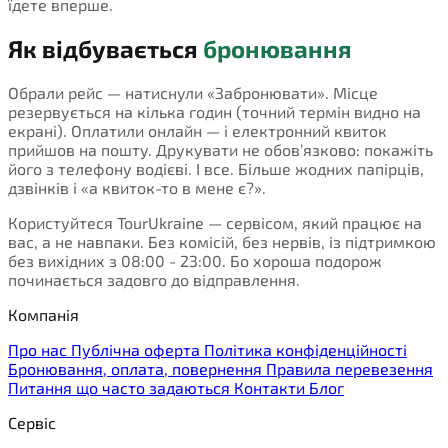
їдете вперше.
Як відбувається
бронювання
Обрали рейс — натиснули «Забронювати». Місце
резервується на кілька годин (точний термін видно на
екрані). Оплатили онлайн — і електронний квиток
прийшов на пошту. Друкувати не обов’язково: покажіть
його з телефону водієві. І все. Більше жодних папірців,
дзвінків і «а квиток-то в мене є?».
Користуйтеся TourUkraine — сервісом, який працює на
вас, а не навпаки. Без комісій, без нервів, із підтримкою
без вихідних з 08:00 - 23:00. Бо хороша подорож
починається задовго до відправлення.
Компанія
Про нас
Публічна оферта
Політика конфіденційності
Бронювання, оплата, повернення
Правила перевезення
Питання що часто задаються
Контакти
Блог
Сервіс