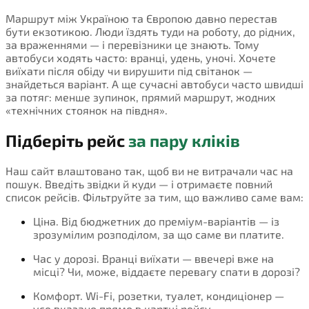
Маршрут між Україною та Європою давно перестав
бути екзотикою. Люди їздять туди на роботу, до рідних,
за враженнями — і перевізники це знають. Тому
автобуси ходять часто: вранці, удень, уночі. Хочете
виїхати після обіду чи вирушити під світанок —
знайдеться варіант. А ще сучасні автобуси часто швидші
за потяг: менше зупинок, прямий маршрут, жодних
«технічних стоянок на півдня».
Підберіть рейс
за пару кліків
Наш сайт влаштовано так, щоб ви не витрачали час на
пошук. Введіть звідки й куди — і отримаєте повний
список рейсів. Фільтруйте за тим, що важливо саме вам:
Ціна. Від бюджетних до преміум-варіантів — із
зрозумілим розподілом, за що саме ви платите.
Час у дорозі. Вранці виїхати — ввечері вже на
місці? Чи, може, віддаєте перевагу спати в дорозі?
Комфорт. Wi-Fi, розетки, туалет, кондиціонер —
усе вказано прямо в картці рейсу.