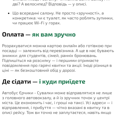
дві? А велосипед? Відповідь — у описі.
Що всередині салону. Не просто «зручності», а
конкретика: чи є туалет, як часто роблять зупинки,
чи працює Wi-Fi у горах.
Оплата —
як вам зручно
Розрахуватися можна картою онлайн або готівкою при
посадці — залежить від перевізника. А ще в нас бувають
знижки: для студентів, сімей, ранніх бронювань.
Підпишіться на розсилку — і першими отримаєте
повідомлення про гарячі квитки та акції. Іноді різниця в
ціні — як безкоштовний обід у дорозі.
Де сідати —
і куди приїдете
Автобус Єрчики - Сувалки може відправлятися не лише
з головного автовокзалу, а й із зручних точок у центрі
міста. Це економить і час, і гроші на таксі. Усі адреси — і
відправлення, і прибуття — чітко вказані в квитку та в
описі рейсу. Тож ви точно не заплутаєтеся, навіть якщо