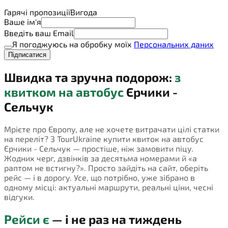
Гарячі пропозиції
Вигода
Ваше ім'я
Введіть ваш Email
Я погоджуюсь на обробку моїх
Персональних даних
Підписатися
Швидка та зручна подорож:
з
квитком на автобус
Єрчики -
Сельчук
Мрієте про Європу, але не хочете витрачати цілі статки
на переліт? З TourUkraine купити квиток на автобус
Єрчики - Сельчук — простіше, ніж замовити піцу.
Жодних черг, дзвінків за десятьма номерами й «а
раптом не встигну?». Просто зайдіть на сайт, оберіть
рейс — і в дорогу. Усе, що потрібно, уже зібрано в
одному місці: актуальні маршрути, реальні ціни, чесні
відгуки.
Рейси є
— і не раз на тиждень