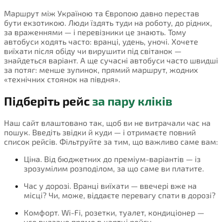
Маршрут між Україною та Європою давно перестав
бути екзотикою. Люди їздять туди на роботу, до рідних,
за враженнями — і перевізники це знають. Тому
автобуси ходять часто: вранці, удень, уночі. Хочете
виїхати після обіду чи вирушити під світанок —
знайдеться варіант. А ще сучасні автобуси часто швидші
за потяг: менше зупинок, прямий маршрут, жодних
«технічних стоянок на півдня».
Підберіть рейс
за пару кліків
Наш сайт влаштовано так, щоб ви не витрачали час на
пошук. Введіть звідки й куди — і отримаєте повний
список рейсів. Фільтруйте за тим, що важливо саме вам:
Ціна. Від бюджетних до преміум-варіантів — із
зрозумілим розподілом, за що саме ви платите.
Час у дорозі. Вранці виїхати — ввечері вже на
місці? Чи, може, віддаєте перевагу спати в дорозі?
Комфорт. Wi-Fi, розетки, туалет, кондиціонер —
усе вказано прямо в картці рейсу.