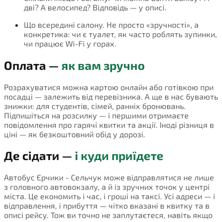
дві? А велосипед? Відповідь — у описі.
Що всередині салону. Не просто «зручності», а
конкретика: чи є туалет, як часто роблять зупинки,
чи працює Wi-Fi у горах.
Оплата —
як вам зручно
Розрахуватися можна картою онлайн або готівкою при
посадці — залежить від перевізника. А ще в нас бувають
знижки: для студентів, сімей, ранніх бронювань.
Підпишіться на розсилку — і першими отримаєте
повідомлення про гарячі квитки та акції. Іноді різниця в
ціні — як безкоштовний обід у дорозі.
Де сідати —
і куди приїдете
Автобус Єрчики - Сельчук може відправлятися не лише
з головного автовокзалу, а й із зручних точок у центрі
міста. Це економить і час, і гроші на таксі. Усі адреси — і
відправлення, і прибуття — чітко вказані в квитку та в
описі рейсу. Тож ви точно не заплутаєтеся, навіть якщо