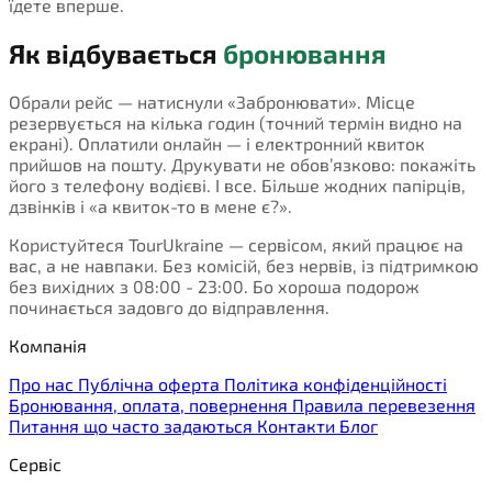
їдете вперше.
Як відбувається
бронювання
Обрали рейс — натиснули «Забронювати». Місце
резервується на кілька годин (точний термін видно на
екрані). Оплатили онлайн — і електронний квиток
прийшов на пошту. Друкувати не обов’язково: покажіть
його з телефону водієві. І все. Більше жодних папірців,
дзвінків і «а квиток-то в мене є?».
Користуйтеся TourUkraine — сервісом, який працює на
вас, а не навпаки. Без комісій, без нервів, із підтримкою
без вихідних з 08:00 - 23:00. Бо хороша подорож
починається задовго до відправлення.
Компанія
Про нас
Публічна оферта
Політика конфіденційності
Бронювання, оплата, повернення
Правила перевезення
Питання що часто задаються
Контакти
Блог
Сервіс