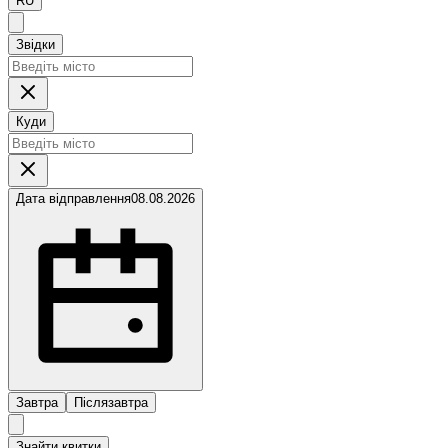
RU
Звідки
Куди
Дата відправлення
08.08.2026
Завтра
Післязавтра
Знайти квитки