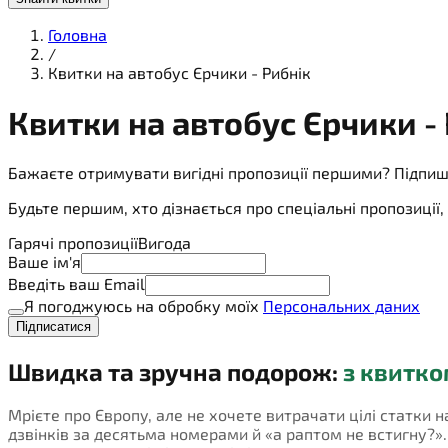
Головна
/
Квитки на автобус Єрчики - Рибнік
Квитки на
автобус
Єрчики - 
Бажаєте отримувати вигідні пропозиції першими? Підпиш
Будьте першим, хто дізнається про спеціальні пропозиці
Гарячі пропозиції
Вигода
Ваше ім'я
Введіть ваш Email
Я погоджуюсь на обробку моїх
Персональних даних
Підписатися
Швидка та зручна подорож:
з квитко
Мрієте про Європу, але не хочете витрачати цілі статки н
дзвінків за десятьма номерами й «а раптом не встигну?». П