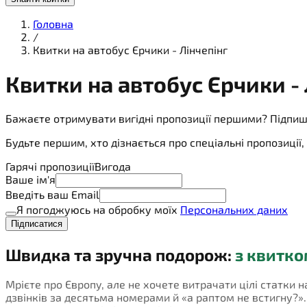
Головна
/
Квитки на автобус Єрчики - Лінчепінг
Квитки на
автобус
Єрчики - 
Бажаєте отримувати вигідні пропозиції першими? Підпиш
Будьте першим, хто дізнається про спеціальні пропозиці
Гарячі пропозиції
Вигода
Ваше ім'я
Введіть ваш Email
Я погоджуюсь на обробку моїх
Персональних даних
Підписатися
Швидка та зручна подорож:
з квитко
Мрієте про Європу, але не хочете витрачати цілі статки н
дзвінків за десятьма номерами й «а раптом не встигну?». П