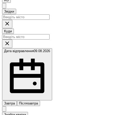
RU
Звідки
Куди
Дата відправлення
09.08.2026
Завтра
Післязавтра
Знайти квитки