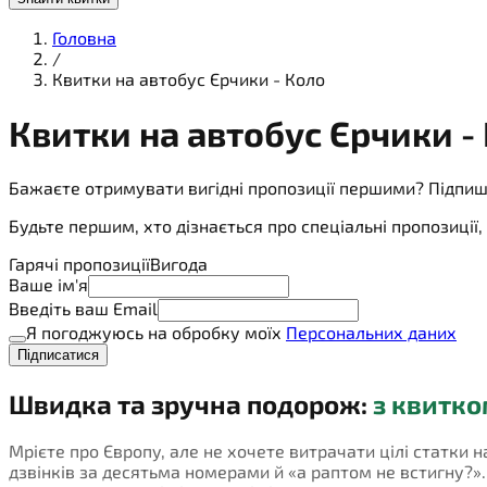
Головна
/
Квитки на автобус Єрчики - Коло
Квитки на
автобус
Єрчики -
Бажаєте отримувати вигідні пропозиції першими? Підпиш
Будьте першим, хто дізнається про спеціальні пропозиці
Гарячі пропозиції
Вигода
Ваше ім'я
Введіть ваш Email
Я погоджуюсь на обробку моїх
Персональних даних
Підписатися
Швидка та зручна подорож:
з квитко
Мрієте про Європу, але не хочете витрачати цілі статки н
дзвінків за десятьма номерами й «а раптом не встигну?». П