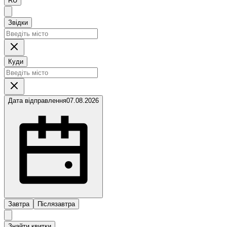
RU
Звідки
Куди
Дата відправлення
07.08.2026
Завтра
Післязавтра
Знайти квитки