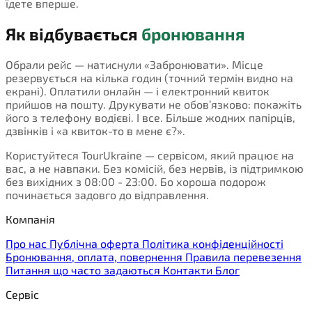
їдете вперше.
Як відбувається
бронювання
Обрали рейс — натиснули «Забронювати». Місце
резервується на кілька годин (точний термін видно на
екрані). Оплатили онлайн — і електронний квиток
прийшов на пошту. Друкувати не обов’язково: покажіть
його з телефону водієві. І все. Більше жодних папірців,
дзвінків і «а квиток-то в мене є?».
Користуйтеся TourUkraine — сервісом, який працює на
вас, а не навпаки. Без комісій, без нервів, із підтримкою
без вихідних з 08:00 - 23:00. Бо хороша подорож
починається задовго до відправлення.
Компанія
Про нас
Публічна оферта
Політика конфіденційності
Бронювання, оплата, повернення
Правила перевезення
Питання що часто задаються
Контакти
Блог
Сервіс