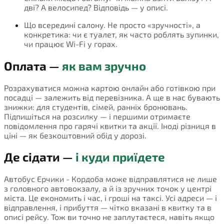
дві? А велосипед? Відповідь — у описі.
Що всередині салону. Не просто «зручності», а
конкретика: чи є туалет, як часто роблять зупинки,
чи працює Wi-Fi у горах.
Оплата —
як вам зручно
Розрахуватися можна картою онлайн або готівкою при
посадці — залежить від перевізника. А ще в нас бувають
знижки: для студентів, сімей, ранніх бронювань.
Підпишіться на розсилку — і першими отримаєте
повідомлення про гарячі квитки та акції. Іноді різниця в
ціні — як безкоштовний обід у дорозі.
Де сідати —
і куди приїдете
Автобус Єрчики - Кордоба може відправлятися не лише
з головного автовокзалу, а й із зручних точок у центрі
міста. Це економить і час, і гроші на таксі. Усі адреси — і
відправлення, і прибуття — чітко вказані в квитку та в
описі рейсу. Тож ви точно не заплутаєтеся, навіть якщо