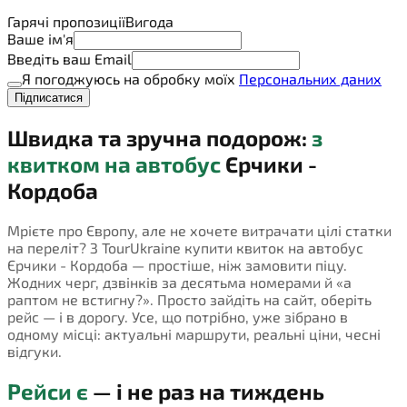
Гарячі пропозиції
Вигода
Ваше ім'я
Введіть ваш Email
Я погоджуюсь на обробку моїх
Персональних даних
Підписатися
Швидка та зручна подорож:
з
квитком на автобус
Єрчики -
Кордоба
Мрієте про Європу, але не хочете витрачати цілі статки
на переліт? З TourUkraine купити квиток на автобус
Єрчики - Кордоба — простіше, ніж замовити піцу.
Жодних черг, дзвінків за десятьма номерами й «а
раптом не встигну?». Просто зайдіть на сайт, оберіть
рейс — і в дорогу. Усе, що потрібно, уже зібрано в
одному місці: актуальні маршрути, реальні ціни, чесні
відгуки.
Рейси є
— і не раз на тиждень