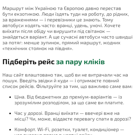
Маршрут між Україною та Європою давно перестав
бути екзотикою. Люди їздять туди на роботу, до рідних,
за враженнями — і перевізники це знають. Тому
автобуси ходять часто: вранці, удень, уночі. Хочете
виїхати після обіду чи вирушити під світанок —
знайдеться варіант. А ще сучасні автобуси часто швидші
за потяг: менше зупинок, прямий маршрут, жодних
«технічних стоянок на півдня».
Підберіть рейс
за пару кліків
Наш сайт влаштовано так, щоб ви не витрачали час на
пошук. Введіть звідки й куди — і отримаєте повний
список рейсів. Фільтруйте за тим, що важливо саме вам:
Ціна. Від бюджетних до преміум-варіантів — із
зрозумілим розподілом, за що саме ви платите.
Час у дорозі. Вранці виїхати — ввечері вже на
місці? Чи, може, віддаєте перевагу спати в дорозі?
Комфорт. Wi-Fi, розетки, туалет, кондиціонер —
усе вказано прямо в картці рейсу.