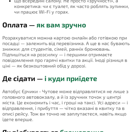
Що всередині салону. Не просто «зручності», а
конкретика: чи є туалет, як часто роблять зупинки,
чи працює Wi-Fi у горах.
Оплата —
як вам зручно
Розрахуватися можна картою онлайн або готівкою при
посадці — залежить від перевізника. А ще в нас бувають
знижки: для студентів, сімей, ранніх бронювань.
Підпишіться на розсилку — і першими отримаєте
повідомлення про гарячі квитки та акції. Іноді різниця в
ціні — як безкоштовний обід у дорозі.
Де сідати —
і куди приїдете
Автобус Єрчики - Чутове може відправлятися не лише з
головного автовокзалу, а й із зручних точок у центрі
міста. Це економить і час, і гроші на таксі. Усі адреси — і
відправлення, і прибуття — чітко вказані в квитку та в
описі рейсу. Тож ви точно не заплутаєтеся, навіть якщо
їдете вперше.