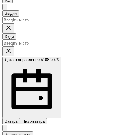
RU
Звідки
Куди
Дата відправлення
07.08.2026
Завтра
Післязавтра
Знайти квитки