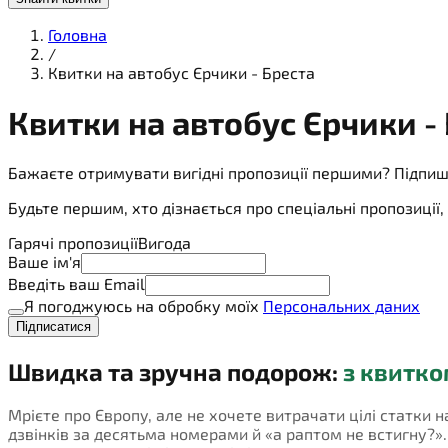
Головна
/
Квитки на автобус Єрчики - Бреста
Квитки на
автобус
Єрчики -
Бажаєте отримувати вигідні пропозиції першими? Підпиш
Будьте першим, хто дізнається про спеціальні пропозиці
Гарячі пропозиції
Вигода
Ваше ім'я
Введіть ваш Email
Я погоджуюсь на обробку моїх
Персональних даних
Підписатися
Швидка та зручна подорож:
з квитко
Мрієте про Європу, але не хочете витрачати цілі статки н
дзвінків за десятьма номерами й «а раптом не встигну?». П