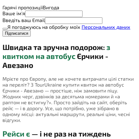
Гарячі пропозиції
Вигода
Ваше ім'я
Введіть ваш Email
Я погоджуюсь на обробку моїх
Персональних даних
Підписатися
Швидка та зручна подорож:
з
квитком на автобус
Єрчики -
Авезано
Мрієте про Європу, але не хочете витрачати цілі статки
на переліт? З TourUkraine купити квиток на автобус
Єрчики - Авезано — простіше, ніж замовити піцу.
Жодних черг, дзвінків за десятьма номерами й «а
раптом не встигну?». Просто зайдіть на сайт, оберіть
рейс — і в дорогу. Усе, що потрібно, уже зібрано в
одному місці: актуальні маршрути, реальні ціни, чесні
відгуки.
Рейси є
— і не раз на тиждень