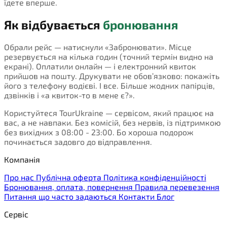
їдете вперше.
Як відбувається
бронювання
Обрали рейс — натиснули «Забронювати». Місце
резервується на кілька годин (точний термін видно на
екрані). Оплатили онлайн — і електронний квиток
прийшов на пошту. Друкувати не обов’язково: покажіть
його з телефону водієві. І все. Більше жодних папірців,
дзвінків і «а квиток-то в мене є?».
Користуйтеся TourUkraine — сервісом, який працює на
вас, а не навпаки. Без комісій, без нервів, із підтримкою
без вихідних з 08:00 - 23:00. Бо хороша подорож
починається задовго до відправлення.
Компанія
Про нас
Публічна оферта
Політика конфіденційності
Бронювання, оплата, повернення
Правила перевезення
Питання що часто задаються
Контакти
Блог
Сервіс