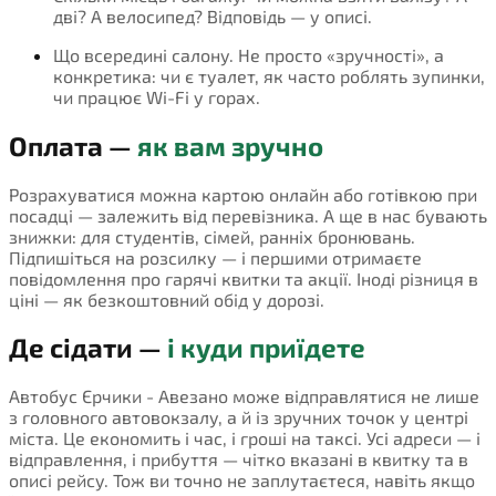
дві? А велосипед? Відповідь — у описі.
Що всередині салону. Не просто «зручності», а
конкретика: чи є туалет, як часто роблять зупинки,
чи працює Wi-Fi у горах.
Оплата —
як вам зручно
Розрахуватися можна картою онлайн або готівкою при
посадці — залежить від перевізника. А ще в нас бувають
знижки: для студентів, сімей, ранніх бронювань.
Підпишіться на розсилку — і першими отримаєте
повідомлення про гарячі квитки та акції. Іноді різниця в
ціні — як безкоштовний обід у дорозі.
Де сідати —
і куди приїдете
Автобус Єрчики - Авезано може відправлятися не лише
з головного автовокзалу, а й із зручних точок у центрі
міста. Це економить і час, і гроші на таксі. Усі адреси — і
відправлення, і прибуття — чітко вказані в квитку та в
описі рейсу. Тож ви точно не заплутаєтеся, навіть якщо