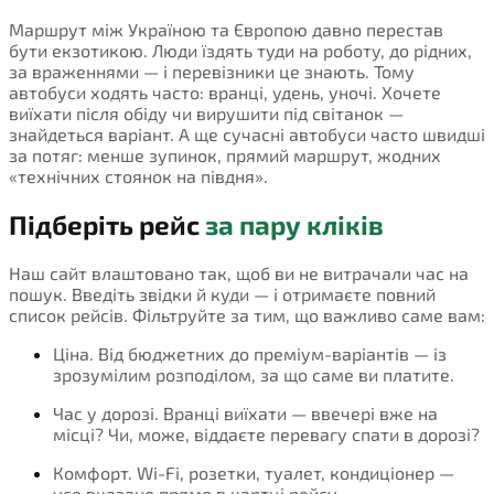
Маршрут між Україною та Європою давно перестав
бути екзотикою. Люди їздять туди на роботу, до рідних,
за враженнями — і перевізники це знають. Тому
автобуси ходять часто: вранці, удень, уночі. Хочете
виїхати після обіду чи вирушити під світанок —
знайдеться варіант. А ще сучасні автобуси часто швидші
за потяг: менше зупинок, прямий маршрут, жодних
«технічних стоянок на півдня».
Підберіть рейс
за пару кліків
Наш сайт влаштовано так, щоб ви не витрачали час на
пошук. Введіть звідки й куди — і отримаєте повний
список рейсів. Фільтруйте за тим, що важливо саме вам:
Ціна. Від бюджетних до преміум-варіантів — із
зрозумілим розподілом, за що саме ви платите.
Час у дорозі. Вранці виїхати — ввечері вже на
місці? Чи, може, віддаєте перевагу спати в дорозі?
Комфорт. Wi-Fi, розетки, туалет, кондиціонер —
усе вказано прямо в картці рейсу.