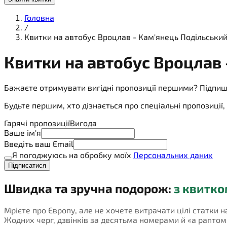
Головна
/
Квитки на автобус Вроцлав - Кам'янець Подільськи
Квитки на
автобус
Вроцлав 
Бажаєте отримувати вигідні пропозиції першими? Підпиш
Будьте першим, хто дізнається про спеціальні пропозиці
Гарячі пропозиції
Вигода
Ваше ім'я
Введіть ваш Email
Я погоджуюсь на обробку моїх
Персональних даних
Підписатися
Швидка та зручна подорож:
з квитко
Мрієте про Європу, але не хочете витрачати цілі статки н
Жодних черг, дзвінків за десятьма номерами й «а раптом не