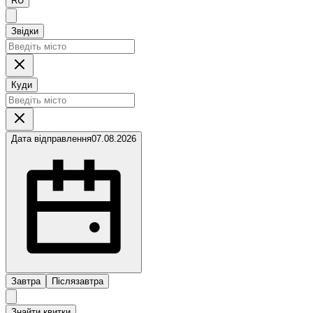
RU
Звідки
Куди
Дата відправлення
07.08.2026
Завтра
Післязавтра
Знайти квитки