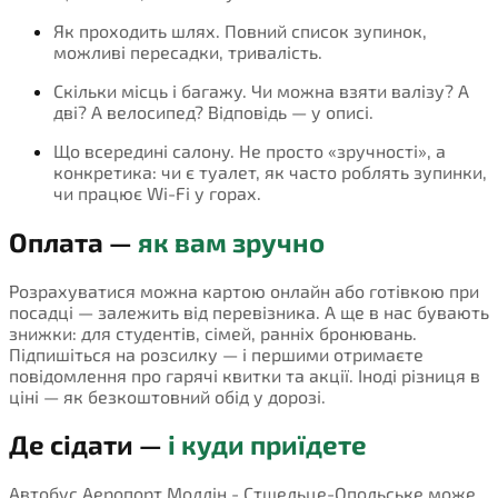
Як проходить шлях. Повний список зупинок,
можливі пересадки, тривалість.
Скільки місць і багажу. Чи можна взяти валізу? А
дві? А велосипед? Відповідь — у описі.
Що всередині салону. Не просто «зручності», а
конкретика: чи є туалет, як часто роблять зупинки,
чи працює Wi-Fi у горах.
Оплата —
як вам зручно
Розрахуватися можна картою онлайн або готівкою при
посадці — залежить від перевізника. А ще в нас бувають
знижки: для студентів, сімей, ранніх бронювань.
Підпишіться на розсилку — і першими отримаєте
повідомлення про гарячі квитки та акції. Іноді різниця в
ціні — як безкоштовний обід у дорозі.
Де сідати —
і куди приїдете
Автобус Аеропорт Модлін - Стшельце-Опольське може