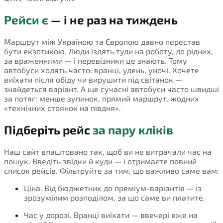
Рейси є
— і не раз на тиждень
Маршрут між Україною та Європою давно перестав
бути екзотикою. Люди їздять туди на роботу, до рідних,
за враженнями — і перевізники це знають. Тому
автобуси ходять часто: вранці, удень, уночі. Хочете
виїхати після обіду чи вирушити під світанок —
знайдеться варіант. А ще сучасні автобуси часто швидші
за потяг: менше зупинок, прямий маршрут, жодних
«технічних стоянок на півдня».
Підберіть рейс
за пару кліків
Наш сайт влаштовано так, щоб ви не витрачали час на
пошук. Введіть звідки й куди — і отримаєте повний
список рейсів. Фільтруйте за тим, що важливо саме вам:
Ціна. Від бюджетних до преміум-варіантів — із
зрозумілим розподілом, за що саме ви платите.
Час у дорозі. Вранці виїхати — ввечері вже на