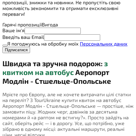
пропозиції, знижки та новинки. Не пропустіть свою
можливість зекономити та отримати ексклюзивні
переваги!
Гарячі пропозиції
Вигода
Ваше ім'я
Введіть ваш Email
Я погоджуюсь на обробку моїх
Персональних даних
Підписатися
Швидка та зручна подорож:
з
квитком на автобус
Аеропорт
Модлін - Стшельце-Опольське
Мрієте про Європу, але не хочете витрачати цілі статки
на переліт? З TourUkraine купити квиток на автобус
Аеропорт Модлін - Стшельце-Опольське — простіше, ніж
замовити піцу. Жодних черг, дзвінків за десятьма
номерами й «а раптом не встигну?». Просто зайдіть на
сайт, оберіть рейс — і в дорогу. Усе, що потрібно, уже
зібрано в одному місці: актуальні маршрути, реальні
ціни, чесні відгуки.