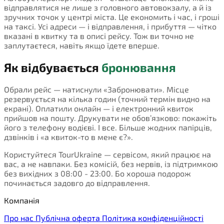
відправлятися не лише з головного автовокзалу, а й із
зручних точок у центрі міста. Це економить і час, і гроші
на таксі. Усі адреси — і відправлення, і прибуття — чітко
вказані в квитку та в описі рейсу. Тож ви точно не
заплутаєтеся, навіть якщо їдете вперше.
Як відбувається
бронювання
Обрали рейс — натиснули «Забронювати». Місце
резервується на кілька годин (точний термін видно на
екрані). Оплатили онлайн — і електронний квиток
прийшов на пошту. Друкувати не обов’язково: покажіть
його з телефону водієві. І все. Більше жодних папірців,
дзвінків і «а квиток-то в мене є?».
Користуйтеся TourUkraine — сервісом, який працює на
вас, а не навпаки. Без комісій, без нервів, із підтримкою
без вихідних з 08:00 - 23:00. Бо хороша подорож
починається задовго до відправлення.
Компанія
Про нас
Публічна оферта
Політика конфіденційності