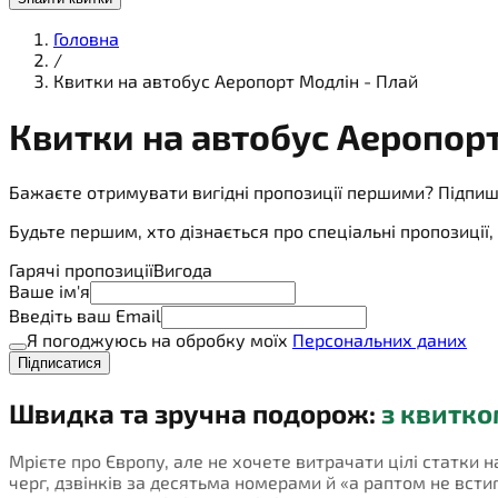
Головна
/
Квитки на автобус Аеропорт Модлін - Плай
Квитки на
автобус
Аеропорт
Бажаєте отримувати вигідні пропозиції першими? Підпиш
Будьте першим, хто дізнається про спеціальні пропозиці
Гарячі пропозиції
Вигода
Ваше ім'я
Введіть ваш Email
Я погоджуюсь на обробку моїх
Персональних даних
Підписатися
Швидка та зручна подорож:
з квитко
Мрієте про Європу, але не хочете витрачати цілі статки 
черг, дзвінків за десятьма номерами й «а раптом не встигн