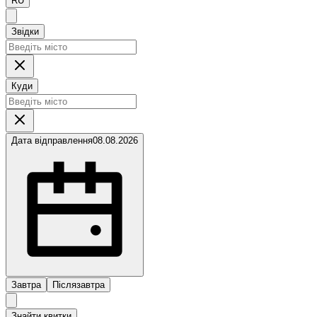
RU
Звідки
Куди
Дата відправлення
08.08.2026
Завтра
Післязавтра
Знайти квитки