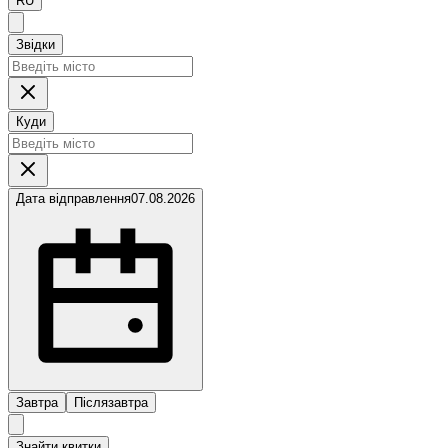
RU
Звідки
Куди
Дата відправлення
07.08.2026
Завтра
Післязавтра
Знайти квитки