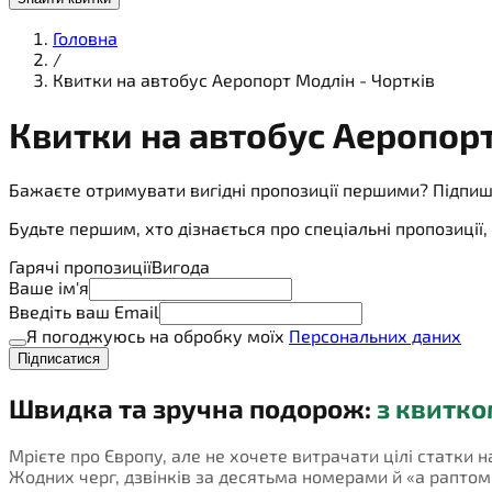
Головна
/
Квитки на автобус Аеропорт Модлін - Чортків
Квитки на
автобус
Аеропорт
Бажаєте отримувати вигідні пропозиції першими? Підпиш
Будьте першим, хто дізнається про спеціальні пропозиці
Гарячі пропозиції
Вигода
Ваше ім'я
Введіть ваш Email
Я погоджуюсь на обробку моїх
Персональних даних
Підписатися
Швидка та зручна подорож:
з квитко
Мрієте про Європу, але не хочете витрачати цілі статки н
Жодних черг, дзвінків за десятьма номерами й «а раптом не