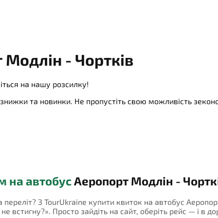
 Модлін - Чортків
іться на нашу розсилку!
ї, знижки та новинки. Не пропустіть свою можливість зеко
м на автобус
Аеропорт Модлін - Чортк
а переліт? З TourUkraine купити квиток на автобус Аеропор
 встигну?». Просто зайдіть на сайт, оберіть рейс — і в дор