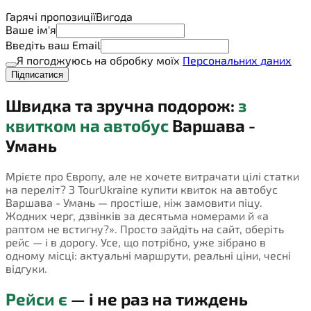
Гарячі пропозиції
Вигода
Ваше ім'я
Введіть ваш Email
Я погоджуюсь на обробку моїх
Персональних даних
Підписатися
Швидка та зручна подорож:
з
квитком на автобус
Варшава -
Умань
Мрієте про Європу, але не хочете витрачати цілі статки
на переліт? З TourUkraine купити квиток на автобус
Варшава - Умань — простіше, ніж замовити піцу.
Жодних черг, дзвінків за десятьма номерами й «а
раптом не встигну?». Просто зайдіть на сайт, оберіть
рейс — і в дорогу. Усе, що потрібно, уже зібрано в
одному місці: актуальні маршрути, реальні ціни, чесні
відгуки.
Рейси є
— і не раз на тиждень