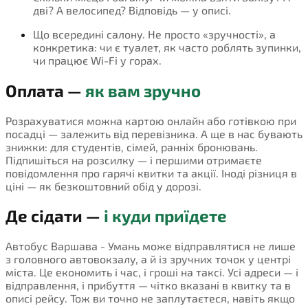
дві? А велосипед? Відповідь — у описі.
Що всередині салону. Не просто «зручності», а
конкретика: чи є туалет, як часто роблять зупинки,
чи працює Wi-Fi у горах.
Оплата —
як вам зручно
Розрахуватися можна картою онлайн або готівкою при
посадці — залежить від перевізника. А ще в нас бувають
знижки: для студентів, сімей, ранніх бронювань.
Підпишіться на розсилку — і першими отримаєте
повідомлення про гарячі квитки та акції. Іноді різниця в
ціні — як безкоштовний обід у дорозі.
Де сідати —
і куди приїдете
Автобус Варшава - Умань може відправлятися не лише
з головного автовокзалу, а й із зручних точок у центрі
міста. Це економить і час, і гроші на таксі. Усі адреси — і
відправлення, і прибуття — чітко вказані в квитку та в
описі рейсу. Тож ви точно не заплутаєтеся, навіть якщо