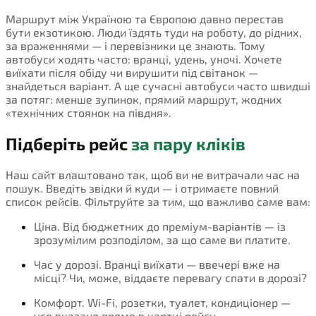
Маршрут між Україною та Європою давно перестав
бути екзотикою. Люди їздять туди на роботу, до рідних,
за враженнями — і перевізники це знають. Тому
автобуси ходять часто: вранці, удень, уночі. Хочете
виїхати після обіду чи вирушити під світанок —
знайдеться варіант. А ще сучасні автобуси часто швидші
за потяг: менше зупинок, прямий маршрут, жодних
«технічних стоянок на півдня».
Підберіть рейс
за пару кліків
Наш сайт влаштовано так, щоб ви не витрачали час на
пошук. Введіть звідки й куди — і отримаєте повний
список рейсів. Фільтруйте за тим, що важливо саме вам:
Ціна. Від бюджетних до преміум-варіантів — із
зрозумілим розподілом, за що саме ви платите.
Час у дорозі. Вранці виїхати — ввечері вже на
місці? Чи, може, віддаєте перевагу спати в дорозі?
Комфорт. Wi-Fi, розетки, туалет, кондиціонер —
усе вказано прямо в картці рейсу.