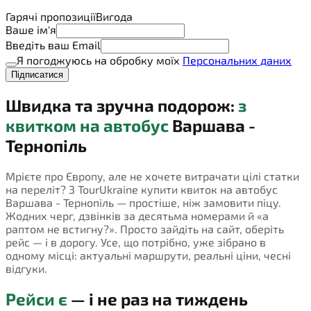
Гарячі пропозиції
Вигода
Ваше ім'я
Введіть ваш Email
Я погоджуюсь на обробку моїх
Персональних даних
Підписатися
Швидка та зручна подорож:
з
квитком на автобус
Варшава -
Тернопіль
Мрієте про Європу, але не хочете витрачати цілі статки
на переліт? З TourUkraine купити квиток на автобус
Варшава - Тернопіль — простіше, ніж замовити піцу.
Жодних черг, дзвінків за десятьма номерами й «а
раптом не встигну?». Просто зайдіть на сайт, оберіть
рейс — і в дорогу. Усе, що потрібно, уже зібрано в
одному місці: актуальні маршрути, реальні ціни, чесні
відгуки.
Рейси є
— і не раз на тиждень