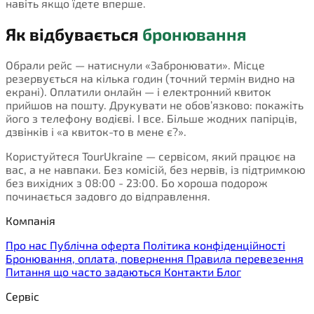
навіть якщо їдете вперше.
Як відбувається
бронювання
Обрали рейс — натиснули «Забронювати». Місце
резервується на кілька годин (точний термін видно на
екрані). Оплатили онлайн — і електронний квиток
прийшов на пошту. Друкувати не обов’язково: покажіть
його з телефону водієві. І все. Більше жодних папірців,
дзвінків і «а квиток-то в мене є?».
Користуйтеся TourUkraine — сервісом, який працює на
вас, а не навпаки. Без комісій, без нервів, із підтримкою
без вихідних з 08:00 - 23:00. Бо хороша подорож
починається задовго до відправлення.
Компанія
Про нас
Публічна оферта
Політика конфіденційності
Бронювання, оплата, повернення
Правила перевезення
Питання що часто задаються
Контакти
Блог
Сервіс