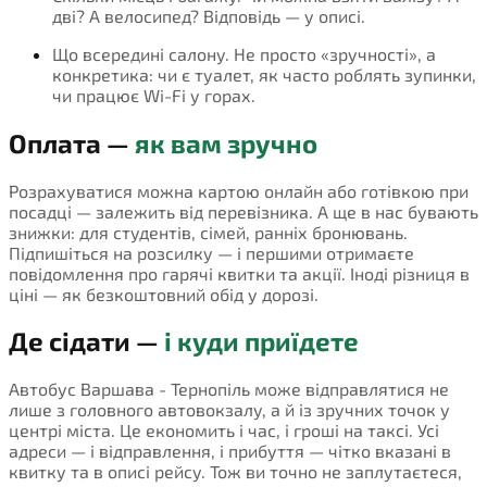
дві? А велосипед? Відповідь — у описі.
Що всередині салону. Не просто «зручності», а
конкретика: чи є туалет, як часто роблять зупинки,
чи працює Wi-Fi у горах.
Оплата —
як вам зручно
Розрахуватися можна картою онлайн або готівкою при
посадці — залежить від перевізника. А ще в нас бувають
знижки: для студентів, сімей, ранніх бронювань.
Підпишіться на розсилку — і першими отримаєте
повідомлення про гарячі квитки та акції. Іноді різниця в
ціні — як безкоштовний обід у дорозі.
Де сідати —
і куди приїдете
Автобус Варшава - Тернопіль може відправлятися не
лише з головного автовокзалу, а й із зручних точок у
центрі міста. Це економить і час, і гроші на таксі. Усі
адреси — і відправлення, і прибуття — чітко вказані в
квитку та в описі рейсу. Тож ви точно не заплутаєтеся,