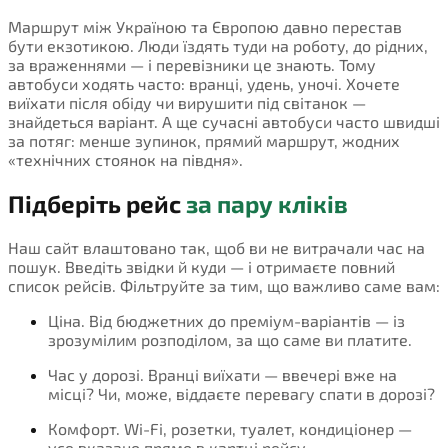
Маршрут між Україною та Європою давно перестав
бути екзотикою. Люди їздять туди на роботу, до рідних,
за враженнями — і перевізники це знають. Тому
автобуси ходять часто: вранці, удень, уночі. Хочете
виїхати після обіду чи вирушити під світанок —
знайдеться варіант. А ще сучасні автобуси часто швидші
за потяг: менше зупинок, прямий маршрут, жодних
«технічних стоянок на півдня».
Підберіть рейс
за пару кліків
Наш сайт влаштовано так, щоб ви не витрачали час на
пошук. Введіть звідки й куди — і отримаєте повний
список рейсів. Фільтруйте за тим, що важливо саме вам:
Ціна. Від бюджетних до преміум-варіантів — із
зрозумілим розподілом, за що саме ви платите.
Час у дорозі. Вранці виїхати — ввечері вже на
місці? Чи, може, віддаєте перевагу спати в дорозі?
Комфорт. Wi-Fi, розетки, туалет, кондиціонер —
усе вказано прямо в картці рейсу.