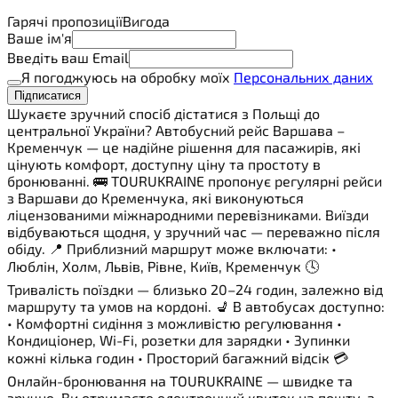
Гарячі пропозиції
Вигода
Ваше ім'я
Введіть ваш Email
Я погоджуюсь на обробку моїх
Персональних даних
Підписатися
Шукаєте зручний спосіб дістатися з Польщі до
центральної України? Автобусний рейс Варшава –
Кременчук — це надійне рішення для пасажирів, які
цінують комфорт, доступну ціну та простоту в
бронюванні. 🚌 TOURUKRAINE пропонує регулярні рейси
з Варшави до Кременчука, які виконуються
ліцензованими міжнародними перевізниками. Виїзди
відбуваються щодня, у зручний час — переважно після
обіду. 📍 Приблизний маршрут може включати: •
Люблін, Холм, Львів, Рівне, Київ, Кременчук 🕓
Тривалість поїздки — близько 20–24 годин, залежно від
маршруту та умов на кордоні. 💺 В автобусах доступно:
• Комфортні сидіння з можливістю регулювання •
Кондиціонер, Wi-Fi, розетки для зарядки • Зупинки
кожні кілька годин • Просторий багажний відсік 💳
Онлайн-бронювання на TOURUKRAINE — швидке та
зручне. Ви отримаєте електронний квиток на пошту, а